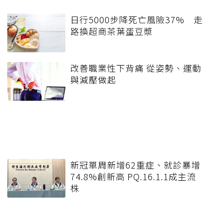
日行5000步降死亡風險37% 走
路換超商茶葉蛋豆漿
改善職業性下背痛 從姿勢、運動
與減壓做起
新冠單周新增62重症、就診暴增
74.8%創新高 PQ.16.1.1成主流
株