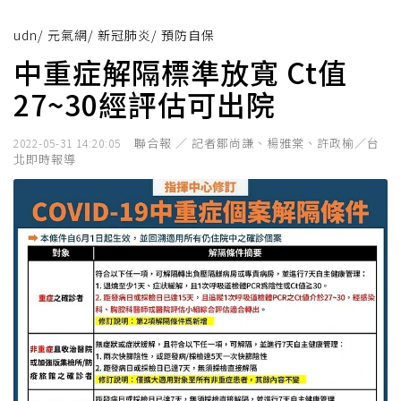
udn
/
元氣網
/
新冠肺炎
/
預防自保
中重症解隔標準放寬 Ct值
27~30經評估可出院
聯合報 ／ 記者鄒尚謙、楊雅棠、許政榆／台
2022-05-31 14:20:05
北即時報導