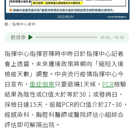
圖／指揮中心提供
聽健康
00:00
/
00:00
指揮中心指揮官陳時中昨日於指揮中心記者
會上透露，未來邊境政策將朝向「縮短入境
檢疫天數」調整。中央流行疫情指揮中心今
日宣布，
重症個案
只要退燒1天候，
PCR
檢驗
結果為陰性或Ct值大於等於30；或發病日、
採檢日達15天，追蹤PCR的Ct值介於27~30，
經感染科、胸腔科醫師或醫院評估小組綜合
評估即可解隔出院。