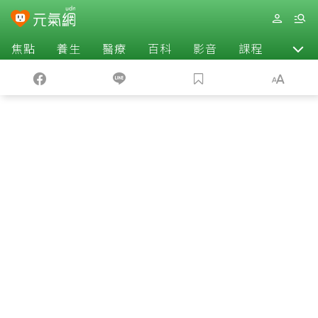
焦點
養生
醫療
百科
影音
課程
退休