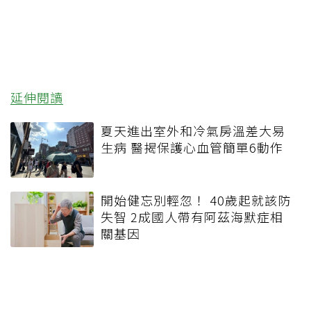
延伸閱讀
夏天進出室外和冷氣房溫差大易
生病 醫揭保護心血管簡單6動作
開始健忘別輕忽！ 40歲起就該防
失智 2成國人帶有阿茲海默症相
關基因