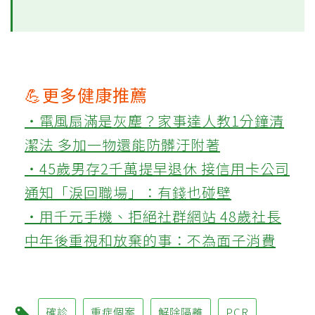
💪更多健康推薦
‧電風扇滿是灰塵？家事達人教1分鐘清
潔法 多加一物還能防髒汙附著
‧45歲男存2千萬提早退休 接信用卡公司
通知「淚回職場」：有錢也碰壁
‧用千元手機、拒絕社群網站 48歲社長
中年後重視和放棄的事：不為面子消費
確診
重症個案
解除隔離
PCR