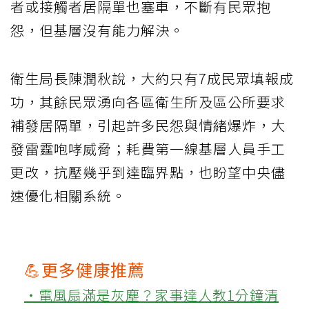
者或接觸者居隔單也塞車，不斷有民眾抱
怨，但基層沒有能力解決。
衛生局長陳潤秋說，大約只有7成民眾填報成
功，其餘民眾湧向各區衛生所及區公所要求
補發居隔單，引起許多民怨與情緒爆炸，大
發雷霆咆哮威脅；耗費第一線基層人員手工
更改，抗壓幾乎到達臨界點，也盼望中央儘
速優化相關系統。
💪更多健康推薦
‧電風扇滿是灰塵？家事達人教1分鐘清