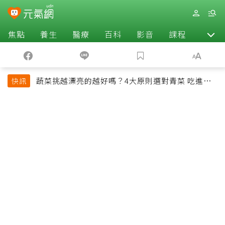
焦點
養生
醫療
百科
影音
課程
退休
蔬菜挑越漂亮的越好嗎？4大原則選對青菜 吃進纖
快訊
維、維生素與植化素