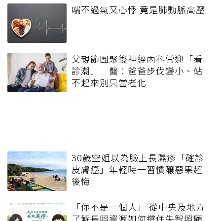
喘不過氣又心悸 竟是肺動脈高壓
父親節團聚後神經內科常迎「看
診潮」 醫：爸爸步伐變小、站
不起來別只當老化
30歲空姐以為臉上長濕疹「確診
皮膚癌」年輕時一習慣釀惡果超
後悔
「你不是一個人」 從中央及地方
了解長照資源如何撐住失智照顧