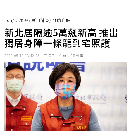
udn
/
元氣網
/
新冠肺炎
/
預防自保
新北居隔逾5萬飆新高 推出
獨居身障一條龍到宅照護
中央社 ／ 新北18日電
2022-05-18 18:42:05