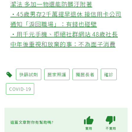
潔法 多加一物還能防髒汙附著
‧45歲男存2千萬提早退休 接信用卡公司
通知「淚回職場」：有錢也碰壁
‧用千元手機、拒絕社群網站 48歲社長
中年後重視和放棄的事：不為面子消費
快篩試劑
居家照護
獨居長者
確診
COVID-19
這篇文章對你有幫助嗎?
實用
不實用