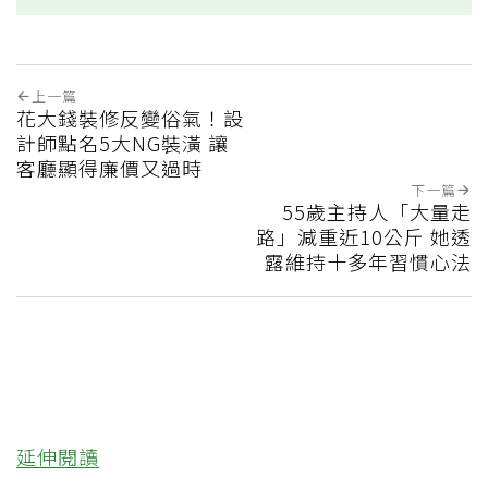
上一篇
花大錢裝修反變俗氣！設
計師點名5大NG裝潢 讓
客廳顯得廉價又過時
下一篇
55歲主持人「大量走
路」減重近10公斤 她透
露維持十多年習慣心法
延伸閱讀