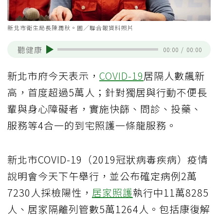
新北市衛生局長陳潤秋。圖／聯合報資料照片
聽健康
00:00
/
00:00
新北市府今天表示，
COVID-19
居隔人數飆新
高，首度超過5萬人；針對獨居與行動不便長
輩與身心障礙者，實施快篩、問診、投藥、
服務等4合一的到宅照護一條龍服務。
新北市COVID-19（2019冠狀病毒疾病）疫情
說明會今天下午舉行，並公布確定病例2萬
7230人採檢陽性，
居家照護
執行中11萬8285
人、居家隔離列管數5萬1264人。包括康復解