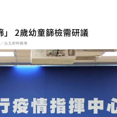
」 2歲幼童篩檢需研議
君／台北即時報導