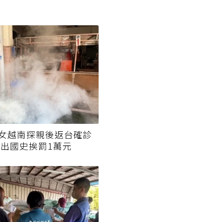
女越南探親後返台確診
匿出國史挨罰1萬元