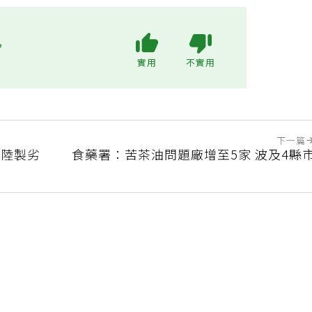
?
實用
不實用
下一篇
混陸製劣
食藥署：苦茶油問題廠增至5家 波及4縣