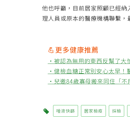
他也呼籲，目前居家照顧已經納
理人員或原本的醫療機構聯繫，
💪更多健康推薦
‧被認為無用的東西反幫了大
‧健檢血糖正常別安心太早！
‧兒邀84歲寡母搬來同住「
唾液快篩
居家檢疫
採檢