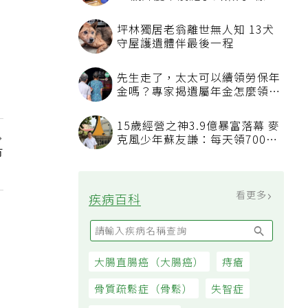
50歲婦慶幸沒隨手丟棄的3樣物
品
坪林獨居老翁離世無人知 13犬
守屋護遺體伴最後一程
先生走了，太太可以續領勞保年
金嗎？專家揭遺屬年金怎麼領，
看順位還要看資格
15歲經營之神3.9億暴富落幕 麥
克風少年蘇友謙：每天領700元
市
過日子
看更多
疾病百科
大腸直腸癌（大腸癌）
痔瘡
骨質疏鬆症（骨鬆）
失智症