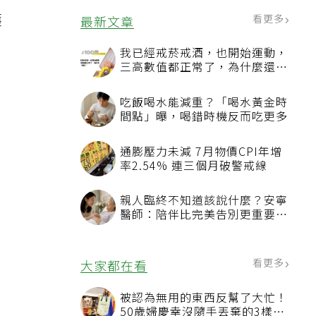
護
看更多
最新文章
我已經戒菸戒酒，也開始運動，
三高數值都正常了，為什麼還不
能停藥？
吃飯喝水能減重？「喝水黃金時
間點」曝，喝錯時機反而吃更多
通膨壓力未減 7月物價CPI年增
率2.54% 連三個月破警戒線
親人臨終不知道該說什麼？安寧
醫師：陪伴比完美告別更重要，
4句話值得及早說出口
看更多
大家都在看
被認為無用的東西反幫了大忙！