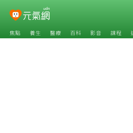
焦點
養生
醫療
百科
影音
課程