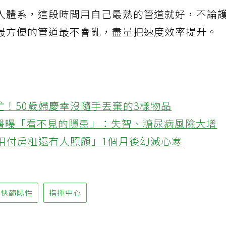
入體系，這段時間用自己最熟的管道就好，不論
最方便的管道最不會亂，盡量把速度效率提升。
忙！50歲婦慶幸沒隨手丟棄的3樣物品
醫曝「看不見的隱患」：失智、糖尿病風險大增
不用付房租還有人照顧」1個月後幻滅心寒
快篩陽性
指揮中心