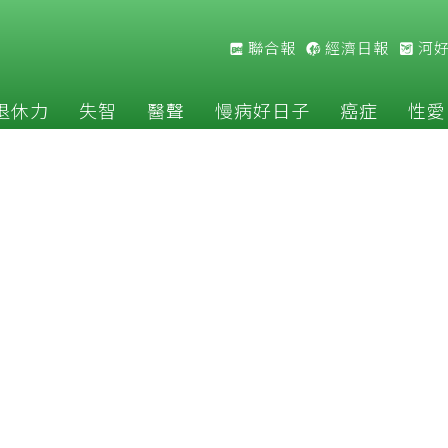
聯合報
經濟日報
河
退休力
失智
醫聲
慢病好日子
癌症
性愛