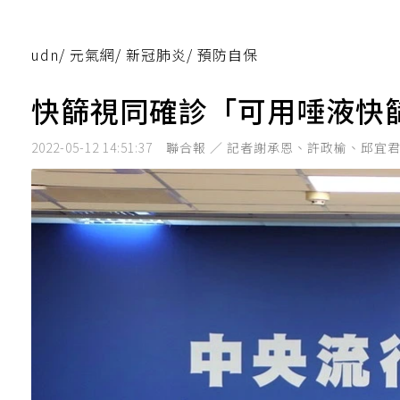
udn
/
元氣網
/
新冠肺炎
/
預防自保
快篩視同確診「可用唾液快篩
2022-05-12 14:51:37
聯合報 ／ 記者謝承恩、許政榆、邱宜