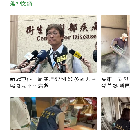
延伸閱讀
新冠重症一周暴增62例 60多歲男呼
高雄一對母
吸衰竭不幸病逝
登革熱 隱