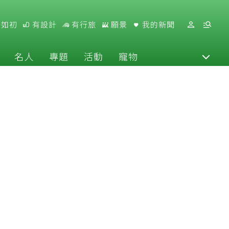
好如初
有設計
有行旅
願景
我的新聞
名人
專題
活動
寵物