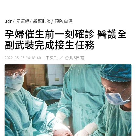
udn
/
元氣網
/
新冠肺炎
/
預防自保
孕婦催生前一刻確診 醫護全
副武裝完成接生任務
中央社 ／ 台北6日電
2022-05-06 14:18:40