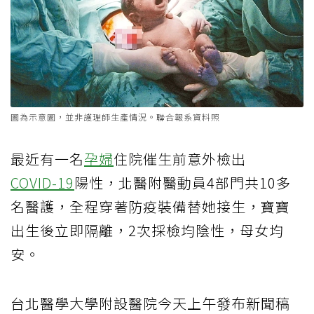
圖為示意圖，並非護理師生產情況。聯合報系資料照
最近有一名
孕婦
住院催生前意外檢出
COVID-19
陽性，北醫附醫動員4部門共10多
名醫護，全程穿著防疫裝備替她接生，寶寶
出生後立即隔離，2次採檢均陰性，母女均
安。
台北醫學大學附設醫院今天上午發布新聞稿