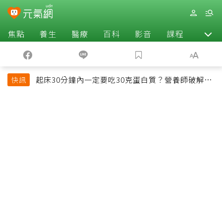
焦點
養生
醫療
百科
影音
課程
退休
起床30分鐘內一定要吃30克蛋白質？營養師破解
快訊
「30/30/30法則」：真正關鍵不是時間