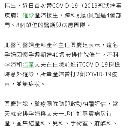
指出，近日首次替COVID-19（2019冠狀病毒
疾病）
確診
產婦接生，跨科別動員超過4個部
門、8個單位的醫護與病房團隊。
北醫附醫婦產部產科主任區慶建表示，這名
孕婦因懷孕週期達40週安排住院催生，不料
孕婦和
陪產
丈夫在住院前進行COVID-19採檢
時意外確診，所幸產婦曾打2劑COVID-19疫
苗，並無症狀。
區慶建說，醫療團隊隨即啟動相關評估，當
天就安排孕婦與丈夫一起住進專責病房待
產，並集結產科、兒科、手術室、麻醉科、