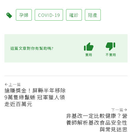
孕婦
COVID-19
確診
陪產
這篇文章對你有幫助嗎?
實用
不實用
上一篇
搶賺獎金！屏縣半年移除
9萬隻綠鬣蜥 冠軍獵人領
走近百萬元
下一篇
非基改一定比較健康？營
養師解析基改食品安全性
與常見迷思