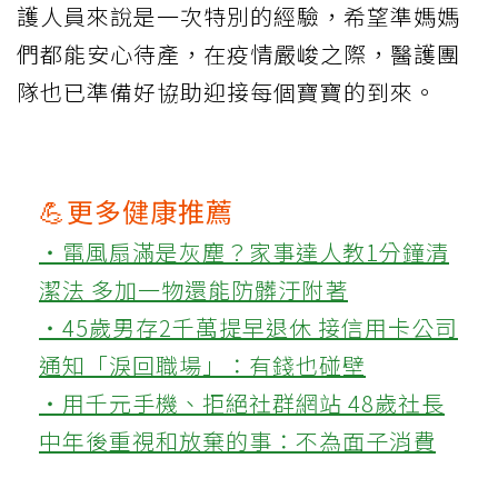
護人員來說是一次特別的經驗，希望準媽媽
們都能安心待產，在疫情嚴峻之際，醫護團
隊也已準備好協助迎接每個寶寶的到來。
💪更多健康推薦
‧電風扇滿是灰塵？家事達人教1分鐘清
潔法 多加一物還能防髒汙附著
‧45歲男存2千萬提早退休 接信用卡公司
通知「淚回職場」：有錢也碰壁
‧用千元手機、拒絕社群網站 48歲社長
中年後重視和放棄的事：不為面子消費