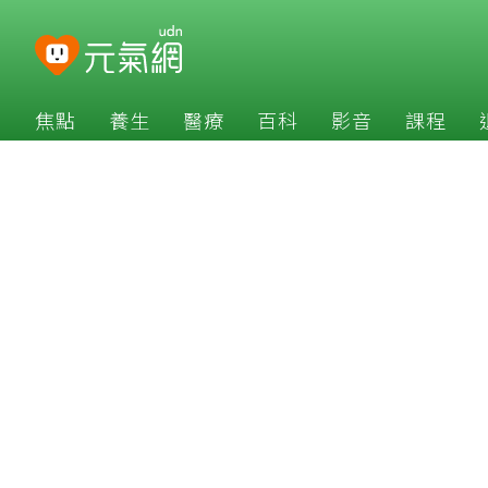
焦點
養生
醫療
百科
影音
課程