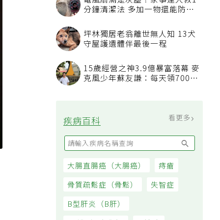
電風扇滿是灰塵？家事達人教1
分鐘清潔法 多加一物還能防髒
汙附著
坪林獨居老翁離世無人知 13犬
守屋護遺體伴最後一程
15歲經營之神3.9億暴富落幕 麥
克風少年蘇友謙：每天領700元
過日子
看更多
疾病百科
小
大腸直腸癌（大腸癌）
痔瘡
骨質疏鬆症（骨鬆）
失智症
B型肝炎（B肝）