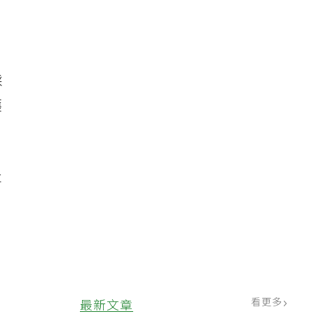
採
護
事
，
，
看更多
最新文章