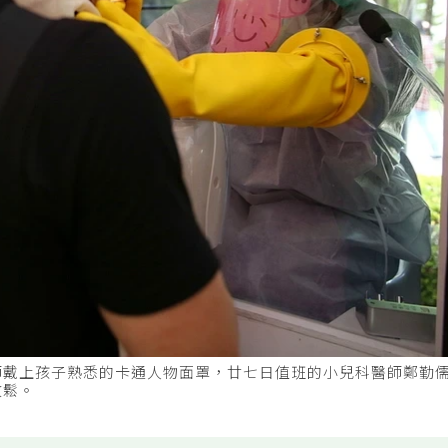
師戴上孩子熟悉的卡通人物面罩，廿七日值班的小兒科醫師鄭勤
放鬆。