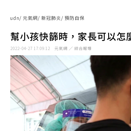
udn
/
元氣網
/
新冠肺炎
/
預防自保
幫小孩快篩時，家長可以怎
2022-04-27 17:09:12
元氣網 ／ 綜合報導