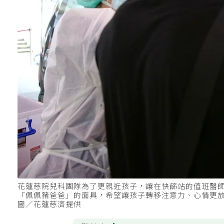
花蓮慈院兒科團隊為了更親近孩子，讓在快篩站的值班醫
「佩佩豬爸爸」的面具，希望讓孩子轉移注意力、心情更
圖／花蓮慈濟提供