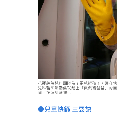
花蓮慈院兒科團隊為了更親近孩子，讓在
兒科醫師鄭勤儒就戴上「佩佩豬爸爸」的
圖／花蓮慈濟提供
●兒童快篩 三要訣