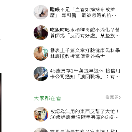
，
睡眠不足「血管如擰抹布被擠
壓」 專科醫：最被忽略的抗老
方法
吃飯時喝水稀釋胃酸不消化？營
人
養師揭「反而有好處」某些族群
才要禁
發表上千篇文章打臉健康偽科學
林慶順教授驚傳意外過世
45歲男存2千萬提早退休 接信用
卡公司通知「淚回職場」：有錢
也碰壁
看更多
大家都在看
被認為無用的東西反幫了大忙！
50歲婦慶幸沒隨手丟棄的3樣物
品