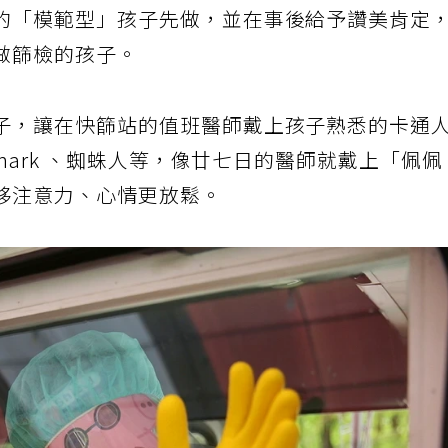
的「模範型」孩子先做，並在事後給予讚美肯定
做篩檢的孩子。
子，讓在快篩站的值班醫師戴上孩子熟悉的卡通
Shark 、蜘蛛人等，像廿七日的醫師就戴上「佩佩
移注意力、心情更放鬆。