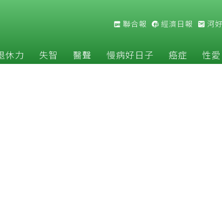
聯合報
經濟日報
河
退休力
失智
醫聲
慢病好日子
癌症
性愛