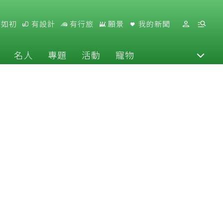
好如初
有設計
有行旅
願景
我的新聞
名人
專題
活動
寵物