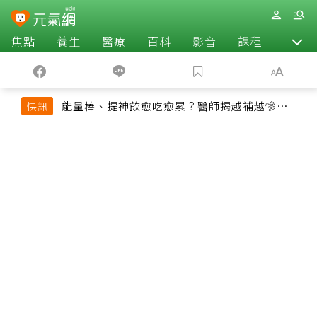
焦點
養生
醫療
百科
影音
課程
退休
能量棒、提神飲愈吃愈累？醫師揭越補越慘真
快訊
相：恐欠下疲勞債