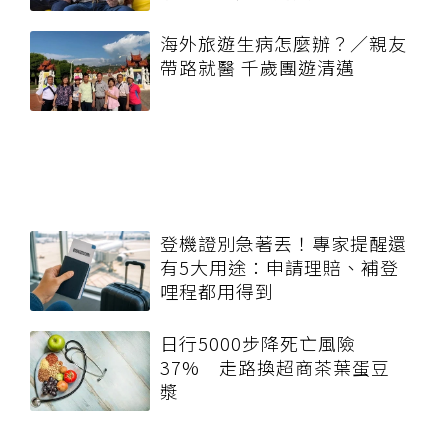
海外旅遊生病怎麼辦？／親友
帶路就醫 千歲團遊清邁
登機證別急著丟！專家提醒還
有5大用途：申請理賠、補登
哩程都用得到
日行5000步降死亡風險
37% 走路換超商茶葉蛋豆
漿