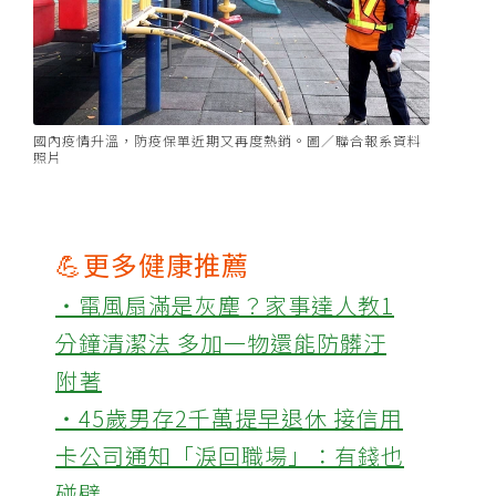
國內疫情升溫，防疫保單近期又再度熱銷。圖／聯合報系資料
照片
💪更多健康推薦
‧電風扇滿是灰塵？家事達人教1
分鐘清潔法 多加一物還能防髒汙
附著
‧45歲男存2千萬提早退休 接信用
卡公司通知「淚回職場」：有錢也
碰壁