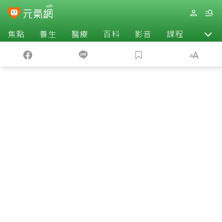
焦點
養生
醫療
百科
影音
課程
退休