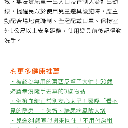
域，無法實施單一出入口及管制人流進出動
線，提醒民眾於使用兒童遊具設施時，應主
動配合場地實聯制、全程配戴口罩、保持室
外1公尺以上安全距離，使用遊具前後記得勤
洗手。
💪更多健康推薦
‧被認為無用的東西反幫了大忙！50歲
婦慶幸沒隨手丟棄的3樣物品
‧健檢血糖正常別安心太早！醫曝「看不
見的隱患」：失智、糖尿病風險大增
‧兒邀84歲寡母搬來同住「不用付房租