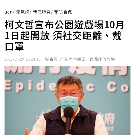
udn
/
元氣網
/
新冠肺炎
/
預防自保
柯文哲宣布公園遊戲場10月
1日起開放 須社交距離、戴
口罩
聯合報 ／ 記者林麗玉／台北即時報導
2021-09-29 15:24:13