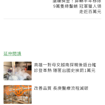
搶賺獎金！屏縣半年移除
9萬隻綠鬣蜥 冠軍獵人領
走近百萬元
延伸閱讀
高雄一對母女越南探親後返台確
診登革熱 隱匿出國史挨罰1萬元
改善品質 長庚醫療流程減碳