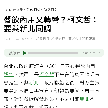
udn
/
元氣網
/
新冠肺炎
/
預防自保
餐飲內用又轉彎？柯文哲：
要與新北同調
經濟日報 ／ 記者程士華／台北即時報導
2021-07-30 16:52:13
聽健康
00:00
/
00:00
台北市政府原訂今（30）日宣布餐飲內用
解禁
，然而市長
柯文哲
下午在防疫因應記者
會指出，與
新北市
政府聯絡之後，對方主張
要等到本周日再宣布，他認為要就下周一宣
布，針對餐飲解禁政策，不太可能
雙北
不同
調，要宣布就一起宣布。