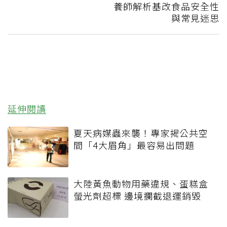
養師解析基改食品安全性
與常見迷思
延伸閱讀
夏天病媒蟲來襲！專家揭公共空
間「4大眉角」最容易出問題
大陸黃魚動物用藥違規、蛋糕盒
螢光劑超標 邊境攔截退運銷毀