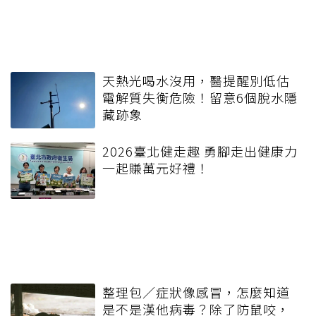
天熱光喝水沒用，醫提醒別低估
電解質失衡危險！留意6個脫水隱
藏跡象
2026臺北健走趣 勇腳走出健康力
一起賺萬元好禮！
整理包／症狀像感冒，怎麼知道
是不是漢他病毒？除了防鼠咬，