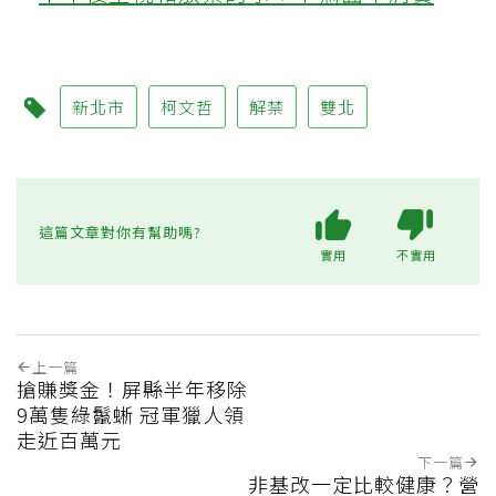
新北市
柯文哲
解禁
雙北
這篇文章對你有幫助嗎?
實用
不實用
上一篇
搶賺獎金！屏縣半年移除
9萬隻綠鬣蜥 冠軍獵人領
走近百萬元
下一篇
非基改一定比較健康？營