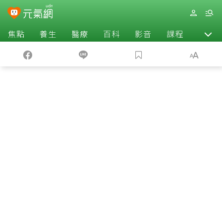
焦點
養生
醫療
百科
影音
課程
退休