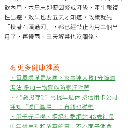
飲內用，本周末即便因緊戒降級，產生報復
性出遊，效果也要五天才知道，政策就先
「摸著石頭過河」，都已經禁止內用二個半
月了，再慢兩、三天解禁也沒關係。
💪更多健康推薦
‧電風扇滿是灰塵？家事達人教1分鐘清
潔法 多加一物還能防髒汙附著
‧45歲男存2千萬提早退休 接信用卡公司
通知「淚回職場」：有錢也碰壁
‧用千元手機、拒絕社群網站 48歲社長
中年後重視和放棄的事：不為面子消費