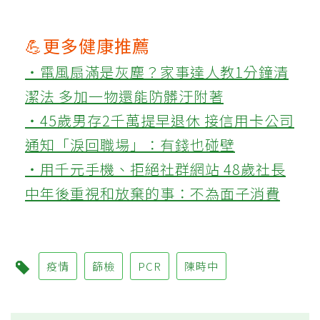
💪更多健康推薦
‧電風扇滿是灰塵？家事達人教1分鐘清
潔法 多加一物還能防髒汙附著
‧45歲男存2千萬提早退休 接信用卡公司
通知「淚回職場」：有錢也碰壁
‧用千元手機、拒絕社群網站 48歲社長
中年後重視和放棄的事：不為面子消費
疫情
篩檢
PCR
陳時中