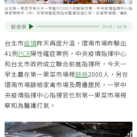
台北第一果菜市場今天一早進行2000人的篩檢作業，中央疫情指揮中心指
揮官陳時中（中）到現場豎起拇指為醫護加油打氣。記者季相儒／攝影
聽健康
00:00
/
00:00
台北市
疫情
昨天再度升溫，環南市場昨驗出
41例
PCR
陽性確症案例，中央疫情指揮中心
和台北市政府成立聯合前進指揮所，今天一
早北農在第一果菜市場裡
篩檢
2000人，另在
環南市場篩檢家禽市場及周邊居民，一早中
央疫情指揮中心指揮官也到第一果菜市場視
察和為醫護打氣。