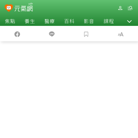
焦點
養生
醫療
百科
影音
課程
退休