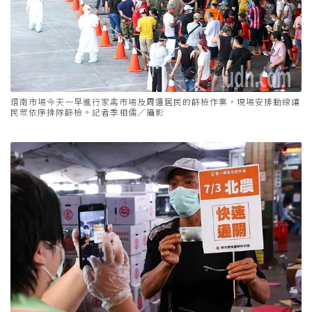
環南市場今天一早進行家禽市場及周邊居民的篩檢作業，現場安排動線讓
民眾依序排隊篩檢。記者季相儒／攝影