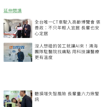
延伸閱讀
全台唯一CT車駛入高齡博覽會 張
善政：不只年輕人宜居 長輩也安
心定居
沒人想碰的苦工就讓AI來！鴻海
團隊駐醫院找痛點 用科技讓醫療
更有溫度
聽損增失智風險 長輩量六力揪警
訊