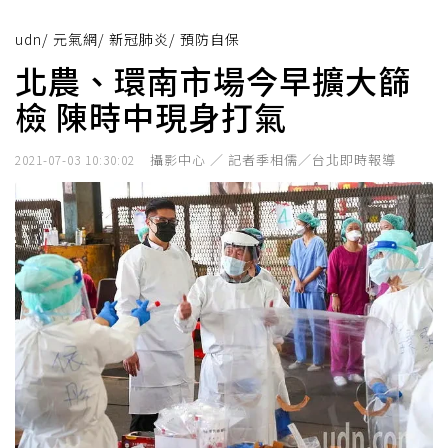
udn
/
元氣網
/
新冠肺炎
/
預防自保
北農、環南市場今早擴大篩
檢 陳時中現身打氣
攝影中心 ／ 記者季相儒／台北即時報導
2021-07-03 10:30:02