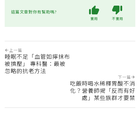
這篇文章對你有幫助嗎?
實用
不實用
上一篇
睡眠不足「血管如擰抹布
被擠壓」 專科醫：最被
忽略的抗老方法
下一篇
吃飯時喝水稀釋胃酸不消
化？營養師揭「反而有好
處」某些族群才要禁