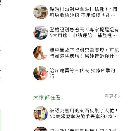
臟
黏貼掛勾別只拿來掛鑰匙！4個
廚房收納妙招 不用鑽牆也能省
空間
登機證別急著丟！專家提醒還有
5大用途：申請理賠、補登哩程
都用得到
是
體重無故下降別只當變瘦，可能
暗藏這些疾病！醫師告訴你什麼
。
時候該就醫？
比
治疼痛莫等三伏天 炙療四季可
行
後
看更多
大家都在看
被認為無用的東西反幫了大忙！
50歲婦慶幸沒隨手丟棄的3樣物
品