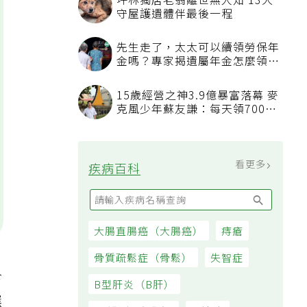
坪林獨居老翁離世無人知 13犬
守屋護遺體伴最後一程
先生走了，太太可以續領勞保年
金嗎？專家揭遺屬年金怎麼領，
看順位還要看資格
15歲經營之神3.9億暴富落幕 麥
克風少年蘇友謙：每天領700元
過日子
看更多
疾病百科
大腸直腸癌（大腸癌）
痔瘡
骨質疏鬆症（骨鬆）
失智症
食
B型肝炎（B肝）