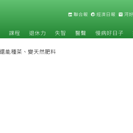
聯合報
經濟日報
河
課程
退休力
失智
醫聲
慢病好日子
 還能種菜、變天然肥料