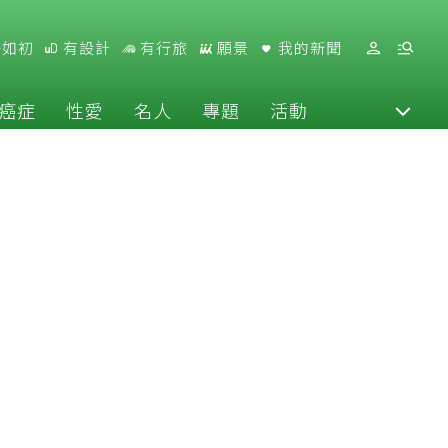
好如初
有設計
有行旅
願景
我的新聞
癌症
性愛
名人
專題
活動