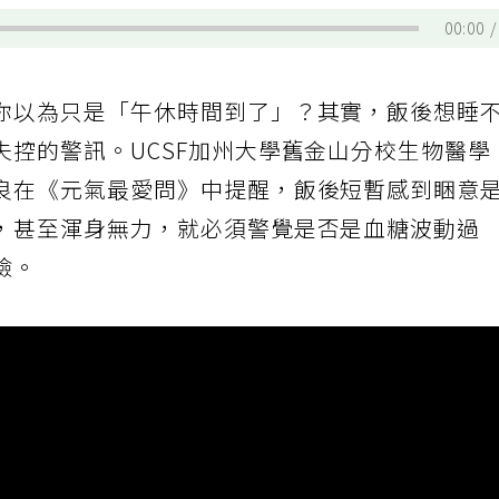
00:00
你以為只是「午休時間到了」？其實，飯後想睡
失控的警訊。UCSF加州大學舊金山分校生物醫學
良在《元氣最愛問》中提醒，飯後短暫感到睏意
，甚至渾身無力，就必須警覺是否是血糖波動過
險。