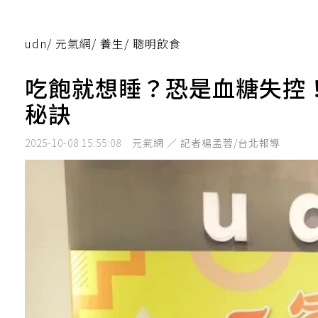
udn
/
元氣網
/
養生
/
聰明飲食
吃飽就想睡？恐是血糖失控
秘訣
2025-10-08 15:55:08
元氣網 ／ 記者楊孟蓉/台北報導