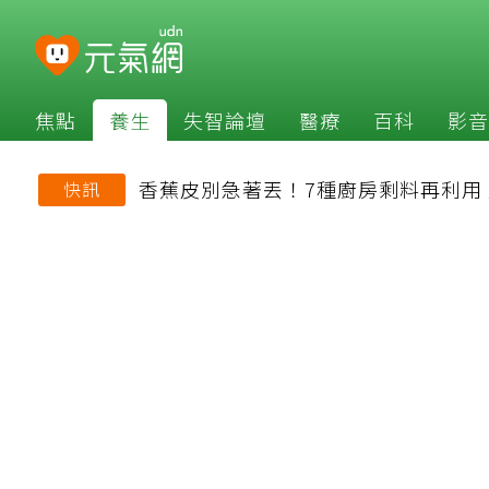
焦點
養生
失智論壇
醫療
百科
影音
香蕉皮別急著丟！7種廚房剩料再利用
快訊