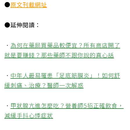
●
原文刊載網址
●延伸閱讀：
．
為何在藥局買藥品較便宜？所有商店開了
就是要賺錢？那些藥師不跟你說的真心話
．
中年人最易罹患「足底筋膜炎」！如何舒
緩刺痛、治療？醫師一次解惑
．
甲狀腺亢進怎麼吃？營養師5招正確飲食，
減緩手抖心悸症狀