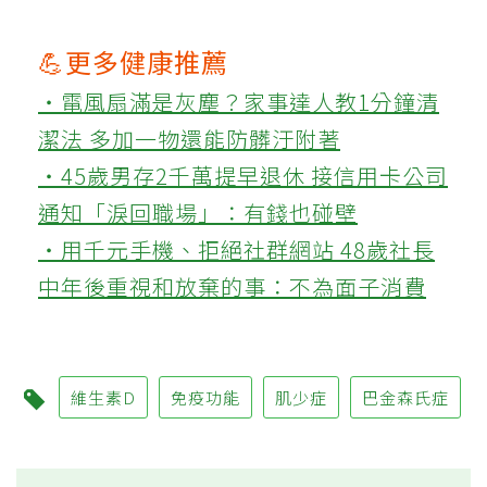
💪更多健康推薦
‧電風扇滿是灰塵？家事達人教1分鐘清
潔法 多加一物還能防髒汙附著
‧45歲男存2千萬提早退休 接信用卡公司
通知「淚回職場」：有錢也碰壁
‧用千元手機、拒絕社群網站 48歲社長
中年後重視和放棄的事：不為面子消費
維生素D
免疫功能
肌少症
巴金森氏症