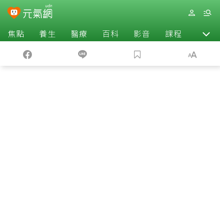
焦點
養生
醫療
百科
影音
課程
退休