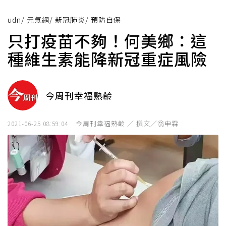
udn
/
元氣網
/
新冠肺炎
/
預防自保
只打疫苗不夠！何美鄉：這
種維生素能降新冠重症風險
今周刊幸福熟齡
今周刊幸福熟齡 ／ 撰文／翁申霖
2021-06-25 08:59:04