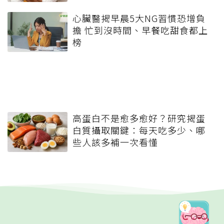
心臟醫揭早晨5大NG習慣恐增負
擔 忙到沒時間、早餐吃甜食都上
榜
高蛋白不是愈多愈好？研究揭蛋
白質攝取關鍵：每天吃多少、哪
些人該多補一次看懂