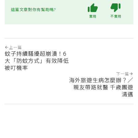
這篇文章對你有幫助嗎?
實用
不實用
上一篇
蚊子持續騷擾超崩潰！6
大「防蚊方式」有效降低
被叮機率
下一篇
海外旅遊生病怎麼辦？／
親友帶路就醫 千歲團遊
清邁