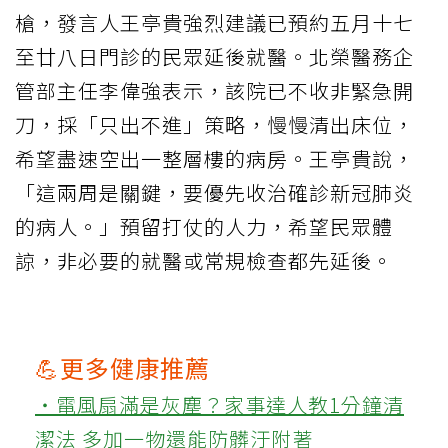
槍，發言人王亭貴強烈建議已預約五月十七
至廿八日門診的民眾延後就醫。北榮醫務企
管部主任李偉強表示，該院已不收非緊急開
刀，採「只出不進」策略，慢慢清出床位，
希望盡速空出一整層樓的病房。王亭貴說，
「這兩周是關鍵，要優先收治確診新冠肺炎
的病人。」預留打仗的人力，希望民眾體
諒，非必要的就醫或常規檢查都先延後。
💪更多健康推薦
‧電風扇滿是灰塵？家事達人教1分鐘清
潔法 多加一物還能防髒汙附著