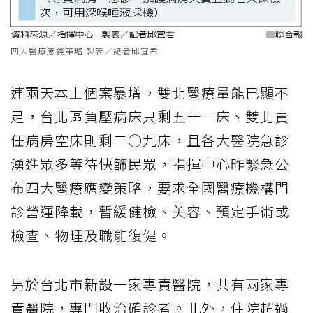
四大醫療應變策略 製表／記者邱宜君
連兩天本土個案暴增，雙北醫療量能已顯不
足，台北區負壓病床只剩五十一床、雙北責
任病房空床則剩二○九床，且各大醫院急診
湧進眾多等待快篩民眾，指揮中心昨緊急公
布四大醫療應變策略，要求全國醫療機構門
診營運降載，暫緩健檢、美容、預定手術或
檢查、物理及職能復健。
另於台北市新設一家專責醫院，共有兩家專
責醫院，專門收治確診者。此外，住院超過