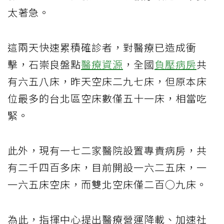
太著急。
這兩天快速累積確診者，對醫療已造成衝
擊，石崇良盤點
醫療資源
，全國
負壓病房
共
有六五八床，昨天空床二九七床，但原本床
位最多的台北區空床數僅五十一床，相當吃
緊。
此外，現有一七二家醫院設置專責病房，共
有二千四百多床，目前開設一六二五床，一
一六五床空床，而雙北空床僅二百○九床。
為此，指揮中心提出醫療營運降載、加速社