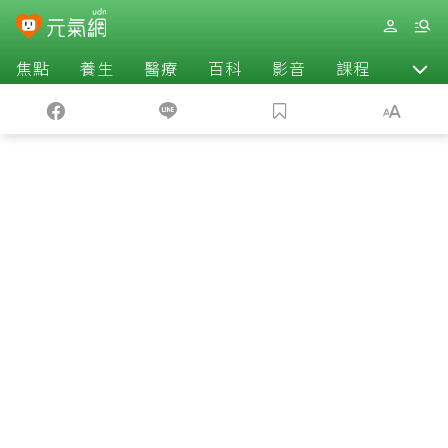
焦點
養生
醫療
百科
影音
課程
退休