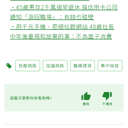
‧45歲男存2千萬提早退休 接信用卡公司
通知「淚回職場」：有錢也碰壁
‧用千元手機、拒絕社群網站 48歲社長
中年後重視和放棄的事：不為面子消費
負壓病房
加護病房
醫療資源
集中檢疫
這篇文章對你有幫助嗎?
實用
不實用