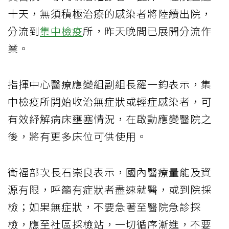
十天，無須積極治療的感染者將陸續出院，
分流到
集中檢疫
所，昨天晚間已展開分流作
業。
指揮中心醫療應變組副組長羅一鈞表示，集
中檢疫所開始收治無症狀或輕症感染者，可
有效紓解病床壅塞情況，在啟動應變醫院之
後，將有更多床位可供使用。
衛福部次長石崇良表示，國內醫療量能及資
源有限，呼籲有症狀者盡速就醫，或到院採
檢；如果無症狀，不要急著至醫院急診採
檢，應至社區採檢站，一切循序漸進，不要