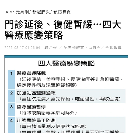
udn
/
元氣網
/
新冠肺炎
/
預防自保
門診延後、復健暫緩…四大
醫療應變策略
聯合報 ／ 記者楊雅棠、邱宜君／台北報導
2021-05-17 01:06:04