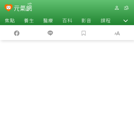
焦點
養生
醫療
百科
影音
課程
退休