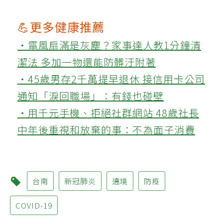
💪更多健康推薦
‧電風扇滿是灰塵？家事達人教1分鐘清
潔法 多加一物還能防髒汙附著
‧45歲男存2千萬提早退休 接信用卡公司
通知「淚回職場」：有錢也碰壁
‧用千元手機、拒絕社群網站 48歲社長
中年後重視和放棄的事：不為面子消費
台南
新冠肺炎
遶境
防疫
COVID-19