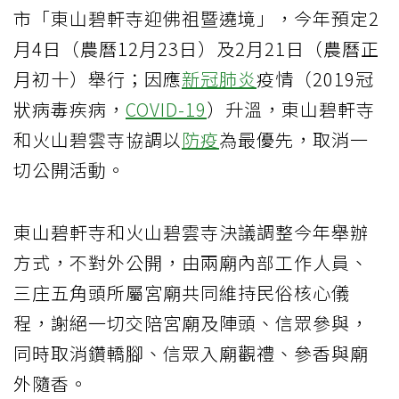
市「東山碧軒寺迎佛祖暨遶境」，今年預定2
月4日（農曆12月23日）及2月21日（農曆正
月初十）舉行；因應
新冠肺炎
疫情（2019冠
狀病毒疾病，
COVID-19
）升溫，東山碧軒寺
和火山碧雲寺協調以
防疫
為最優先，取消一
切公開活動。
東山碧軒寺和火山碧雲寺決議調整今年舉辦
方式，不對外公開，由兩廟內部工作人員、
三庄五角頭所屬宮廟共同維持民俗核心儀
程，謝絕一切交陪宮廟及陣頭、信眾參與，
同時取消鑽轎腳、信眾入廟觀禮、參香與廟
外隨香。