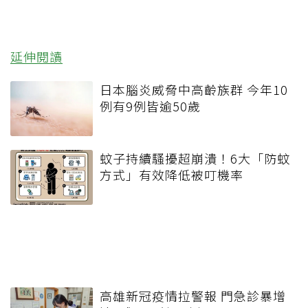
延伸閱讀
日本腦炎威脅中高齡族群 今年10
例有9例皆逾50歲
蚊子持續騷擾超崩潰！6大「防蚊
方式」有效降低被叮機率
高雄新冠疫情拉警報 門急診暴增