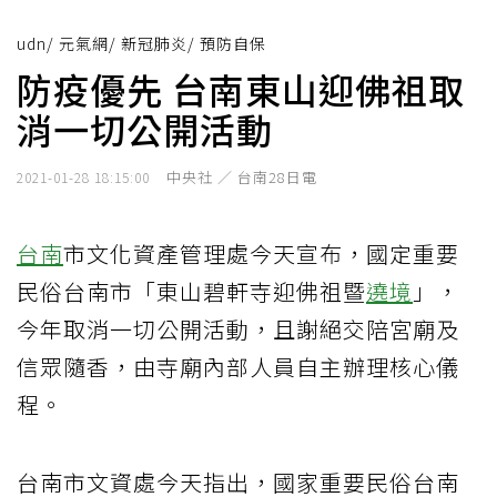
udn
/
元氣網
/
新冠肺炎
/
預防自保
防疫優先 台南東山迎佛祖取
消一切公開活動
中央社 ／ 台南28日電
2021-01-28 18:15:00
台南
市文化資產管理處今天宣布，國定重要
民俗台南市「東山碧軒寺迎佛祖暨
遶境
」，
今年取消一切公開活動，且謝絕交陪宮廟及
信眾隨香，由寺廟內部人員自主辦理核心儀
程。
台南市文資處今天指出，國家重要民俗台南