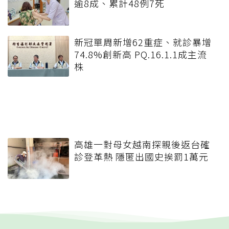
逾8成、累計48例7死
新冠單周新增62重症、就診暴增
74.8%創新高 PQ.16.1.1成主流
株
高雄一對母女越南探親後返台確
診登革熱 隱匿出國史挨罰1萬元