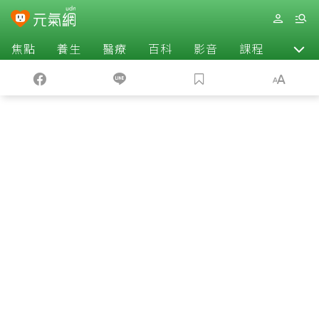
焦點
養生
醫療
百科
影音
課程
退休