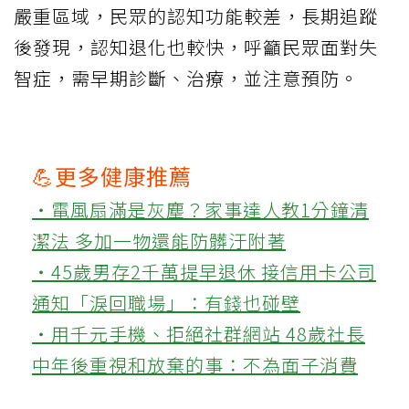
嚴重區域，民眾的認知功能較差，長期追蹤
後發現，認知退化也較快，呼籲民眾面對失
智症，需早期診斷、治療，並注意預防。
💪更多健康推薦
‧電風扇滿是灰塵？家事達人教1分鐘清
潔法 多加一物還能防髒汙附著
‧45歲男存2千萬提早退休 接信用卡公司
通知「淚回職場」：有錢也碰壁
‧用千元手機、拒絕社群網站 48歲社長
中年後重視和放棄的事：不為面子消費