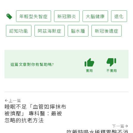
年輕型失智症
新冠肺炎
大腦健康
退化
認知功能
阿茲海默症
腦水腫
新冠後遺症
這篇文章對你有幫助嗎?
實用
不實用
上一篇
睡眠不足「血管如擰抹布
被擠壓」 專科醫：最被
忽略的抗老方法
下一篇
吃飯時喝水稀釋胃酸不消