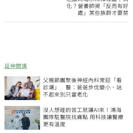
化？營養師揭「反而有好
處」某些族群才要禁
延伸閱讀
父親節團聚後神經內科常迎「看
診潮」 醫：爸爸步伐變小、站
不起來別只當老化
沒人想碰的苦工就讓AI來！鴻海
團隊駐醫院找痛點 用科技讓醫療
更有溫度