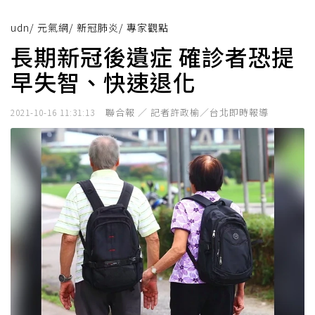
udn
/
元氣網
/
新冠肺炎
/
專家觀點
長期新冠後遺症 確診者恐提
早失智、快速退化
聯合報 ／ 記者許政榆／台北即時報導
2021-10-16 11:31:13