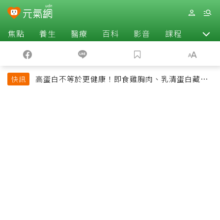
焦點
養生
醫療
百科
影音
課程
退休
高蛋白不等於更健康！即食雞胸肉、乳清蛋白藏陷
快訊
阱 醫提醒「這類人」尤其要小心