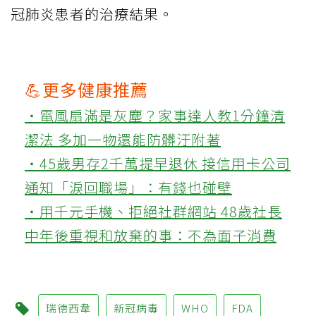
冠肺炎患者的治療結果。
💪更多健康推薦
‧電風扇滿是灰塵？家事達人教1分鐘清
潔法 多加一物還能防髒汙附著
‧45歲男存2千萬提早退休 接信用卡公司
通知「淚回職場」：有錢也碰壁
‧用千元手機、拒絕社群網站 48歲社長
中年後重視和放棄的事：不為面子消費
瑞德西韋
新冠病毒
WHO
FDA