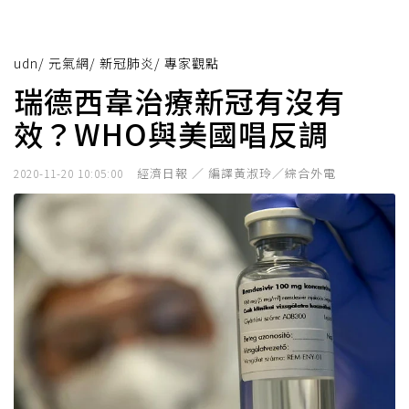
udn
/
元氣網
/
新冠肺炎
/
專家觀點
瑞德西韋治療新冠有沒有
效？WHO與美國唱反調
經濟日報 ／ 編譯黃淑玲／綜合外電
2020-11-20 10:05:00