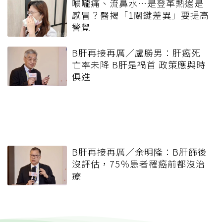
喉嚨痛、流鼻水⋯是登革熱還是
感冒？醫揭「1關鍵差異」要提高
警覺
B肝再接再厲／盧勝男：肝癌死
亡率未降 B肝是禍首 政策應與時
俱進
B肝再接再厲／余明隆：B肝篩後
沒評估，75％患者罹癌前都沒治
療