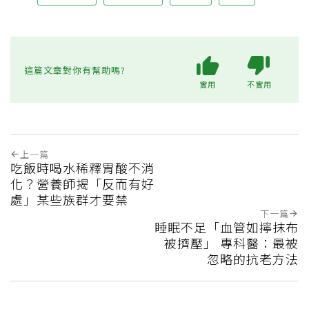
這篇文章對你有幫助嗎?
實用
不實用
上一篇
吃飯時喝水稀釋胃酸不消
化？營養師揭「反而有好
處」某些族群才要禁
下一篇
睡眠不足「血管如擰抹布
被擠壓」 專科醫：最被
忽略的抗老方法