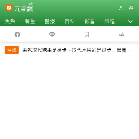
焦點
養生
醫療
百科
影音
課程
退休
果乾取代糖果是進步、取代水果卻是退步！營養師
快訊
揭果乾堅果常見健康陷阱