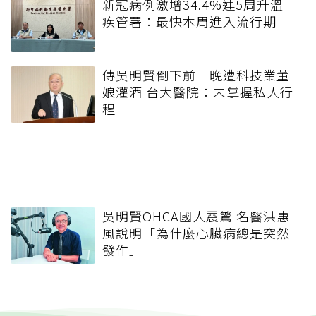
新冠病例激增34.4%連5周升溫
疾管署：最快本周進入流行期
傳吳明賢倒下前一晚遭科技業董
娘灌酒 台大醫院：未掌握私人行
程
吳明賢OHCA國人震驚 名醫洪惠
風說明「為什麼心臟病總是突然
發作」