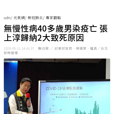
udn
/
元氣網
/
新冠肺炎
/
專家觀點
無慢性病40多歲男染疫亡 張
上淳歸納2大致死原因
聯合報 ／ 記者邱宜君、楊雅棠、羅真／台北
2020-05-11 14:41:07
即時報導