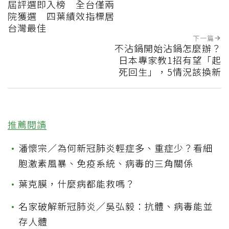
屆評選即入榜 全台僅兩
院獲選 四葉績效指標居
台灣最佳
下一篇
不沾鍋開始沾鍋怎麼辦？
日本專家教1招有望「起
死回生」，5情況該換新
推薦閱讀
•
潘懷宗／為何新冠肺炎輕症多、重症少？看細
胞激素風暴、免疫系統、病毒的三角關係
•
葉克膜，什麼病都能救嗎？
•
名家破解新冠肺炎／吳弘毅：抗體、病毒能並
存人體