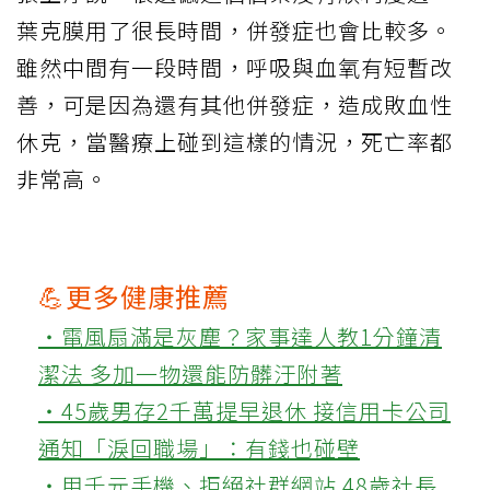
葉克膜用了很長時間，併發症也會比較多。
雖然中間有一段時間，呼吸與血氧有短暫改
善，可是因為還有其他併發症，造成敗血性
休克，當醫療上碰到這樣的情況，死亡率都
非常高。
💪更多健康推薦
‧電風扇滿是灰塵？家事達人教1分鐘清
潔法 多加一物還能防髒汙附著
‧45歲男存2千萬提早退休 接信用卡公司
通知「淚回職場」：有錢也碰壁
‧用千元手機、拒絕社群網站 48歲社長