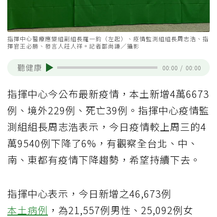
指揮中心醫療應變組副組長羅一鈞（左起）、疫情監測組組長周志浩、指
揮官王必勝、發言人莊人祥。記者鄒尚謙／攝影
聽健康
00:00
/
00:00
指揮中心今公布最新疫情，本土新增4萬6673
例、境外229例、死亡39例。指揮中心疫情監
測組組長周志浩表示，今日疫情較上周三的4
萬9540例下降了6%，有觀察全台北、中、
南、東都有疫情下降趨勢，希望持續下去。
指揮中心表示，今日新增之46,673例
本土病例
，為21,557例男性、25,092例女