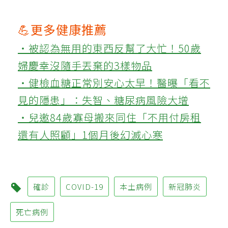
💪更多健康推薦
‧被認為無用的東西反幫了大忙！50歲
婦慶幸沒隨手丟棄的3樣物品
‧健檢血糖正常別安心太早！醫曝「看不
見的隱患」：失智、糖尿病風險大增
‧兒邀84歲寡母搬來同住「不用付房租
還有人照顧」1個月後幻滅心寒
確診
COVID-19
本土病例
新冠肺炎
死亡病例