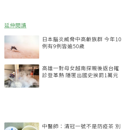
延伸閱讀
日本腦炎威脅中高齡族群 今年10
例有9例皆逾50歲
高雄一對母女越南探親後返台確
診登革熱 隱匿出國史挨罰1萬元
中醫師：清冠一號不是防疫茶 別