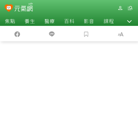
焦點
養生
醫療
百科
影音
課程
退休