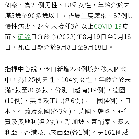
個案，為21例男性、18例女性，年齡介於未
滿5歲至90多歲以上，皆屬重度感染、37例具
慢性病史、24例未接種3劑以上
COVID-19
疫
苗。
確診
日介於今(2022)年8月19日至9月18
日，死亡日期介於9月8日至9月18日。
指揮中心說，今日新增229例境外移入個案
中，為125例男性、104例女性，年齡介於未
滿5歲至80多歲，分別自越南(19例)，德國
(10例)，美國及印尼(各6例)，中國(4例)，日
本、荷蘭及泰國(各3例)，英國、韓國、菲律
賓及奧地利(各2例)，新加坡、柬埔寨、澳大
利亞、香港及馬來西亞(各1例)。另162例感