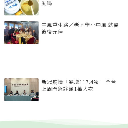
亂喝
中風重生路／老同學小中風 就醫
後復元佳
新冠疫情「暴增117.4%」 全台
上周門急診逾1萬人次