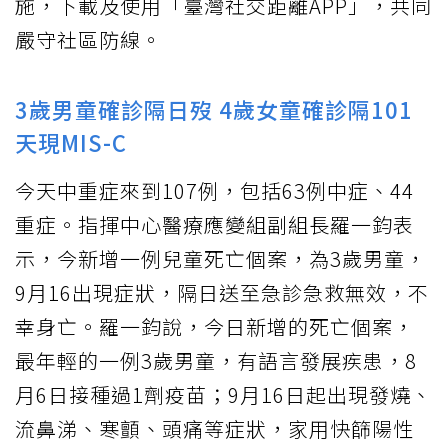
施，下載及使用「臺灣社交距離APP」，共同
嚴守社區防線。
3歲男童確診隔日歿 4歲女童確診隔101
天現MIS-C
今天中重症來到107例，包括63例中症、44
重症。指揮中心醫療應變組副組長羅一鈞表
示，今新增一例兒童死亡個案，為3歲男童，
9月16出現症狀，隔日送至急診急救無效，不
幸身亡。羅一鈞說，今日新增的死亡個案，
最年輕的一例3歲男童，有語言發展疾患，8
月6日接種過1劑疫苗；9月16日起出現發燒、
流鼻涕、寒顫、頭痛等症狀，家用快篩陽性