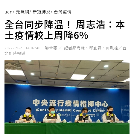
udn
/
元氣網
/
新冠肺炎
/
台灣疫情
全台同步降溫！ 周志浩：本
土疫情較上周降6%
聯合報 ／ 記者鄒尚謙、邱宜君、許政榆／台
2022-09-21 14:07:40
北即時報導