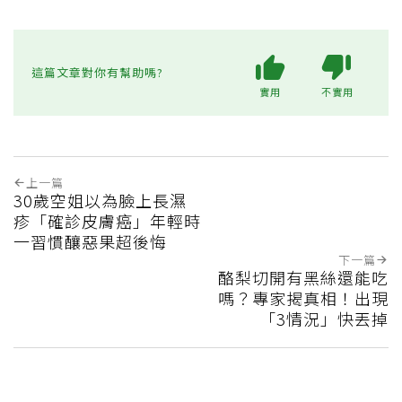
這篇文章對你有幫助嗎?
實用
不實用
上一篇
30歲空姐以為臉上長濕
疹「確診皮膚癌」年輕時
一習慣釀惡果超後悔
下一篇
酪梨切開有黑絲還能吃
嗎？專家揭真相！出現
「3情況」快丟掉