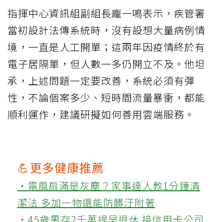
指揮中心資訊組副組長龐一鳴表示，疾管署
當初設計法傳系統時，沒有設想大量病例情
境，一直是人工開單；這兩年因疫情終於有
電子居隔單，但人數一多仍開立不及。他坦
承，上述問題一定要改善，系統必須有彈
性，不論個案多少、短時間流量暴衝，都能
順利運作，建議研擬如何善用雲端服務。
💪更多健康推薦
‧電風扇滿是灰塵？家事達人教1分鐘清
潔法 多加一物還能防髒汙附著
‧45歲男存2千萬提早退休 接信用卡公司