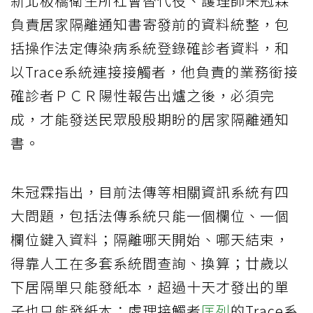
新北板橋衛生所社會替代役、護理師朱冠霖
負責居家隔離通知書寄發前的資料統整，包
括操作法定傳染病系統登錄確診者資料，和
以Trace系統連接接觸者，他負責的業務銜接
確診者ＰＣＲ陽性報告出爐之後，必須完
成，才能發送民眾殷殷期盼的居家隔離通知
書。
朱冠霖指出，目前法傳等相關資訊系統有四
大問題，包括法傳系統只能一個欄位、一個
欄位鍵入資料；隔離哪天開始、哪天結束，
得靠人工在多套系統間查詢、換算；廿歲以
下居隔單只能發紙本，超過十天才發出的單
子也只能發紙本；處理接觸者
匡列
的Trace系