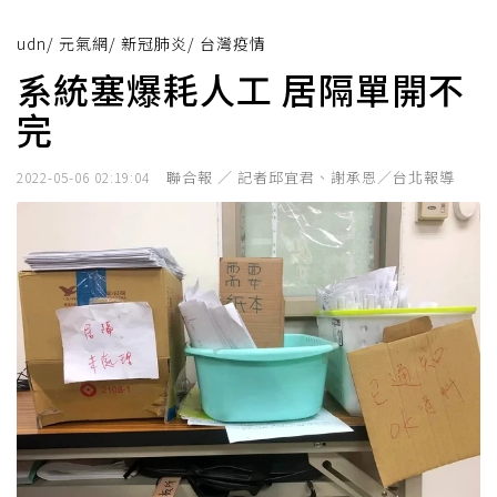
udn
/
元氣網
/
新冠肺炎
/
台灣疫情
系統塞爆耗人工 居隔單開不
完
聯合報 ／ 記者邱宜君、謝承恩／台北報導
2022-05-06 02:19:04