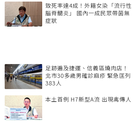
致死率達4成！外籍女染「流行性
腦脊髓炎」 國內一成民眾帶菌無
症狀
足跡遍及捷運、信義區燒肉店！
北市30多歲男確診麻疹 緊急匡列
383人
本土首例 H7新型A流 出現禽傳人