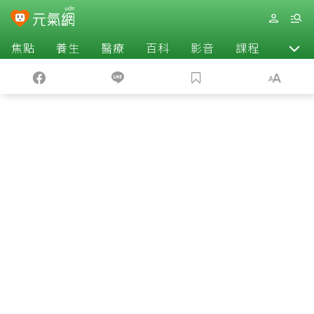
焦點
養生
醫療
百科
影音
課程
退休