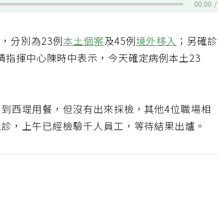
00:00
，分別為23例
本土個案
及45例
境外移入
；另確
情指揮中心陳時中表示，今天確定病例本土23
曾到西堤用餐，但沒有出來採檢，其他4位職場相
確診，上午已經檢驗千人員工，等待結果出爐。