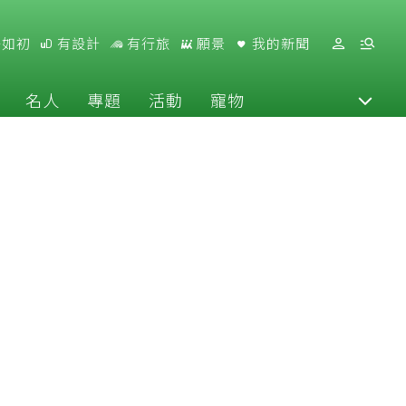
好如初
有設計
有行旅
願景
我的新聞
名人
專題
活動
寵物