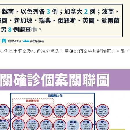
別為23例本土個案及45例境外移入；另確診個案中無新增死亡。圖