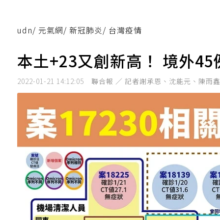
udn
/
元氣網
/
新冠肺炎
/
台灣疫情
本土+23又創新高！ 境外4
2022-01-21 14:12:05
聯合報 ／ 記者謝承恩、沈能元、陳雨