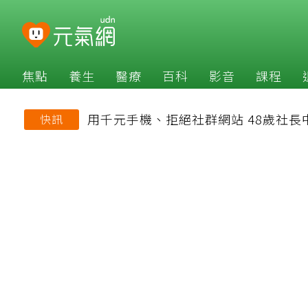
焦點
養生
醫療
百科
影音
課程
用千元手機、拒絕社群網站 48歲社
快訊