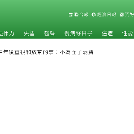
聯合報
經濟日報
河
退休力
失智
醫聲
慢病好日子
癌症
性愛
長中年後重視和放棄的事：不為面子消費