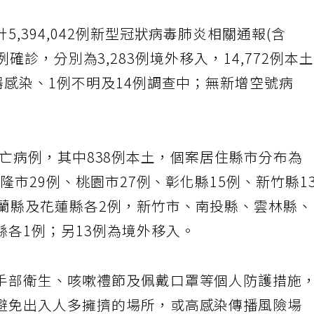
,394,042例新型冠狀病毒肺炎相關通報(含
109例確診，分別為3,283例境外移入，14,772例本
器感染、1例不明及14例調查中；無新增空號病
-19死亡病例，其中838例本土，個案居住縣市分布為
基隆市29例、桃園市27例、彰化縣15例、新竹縣1
宜蘭縣及花蓮縣各2例，新竹市、南投縣、雲林縣
各1例；另13例為境外移入。
手部衛生、咳嗽禮節及佩戴口罩等個人防護措施
避免出入人多擁擠的場所，或高感染傳播風險場