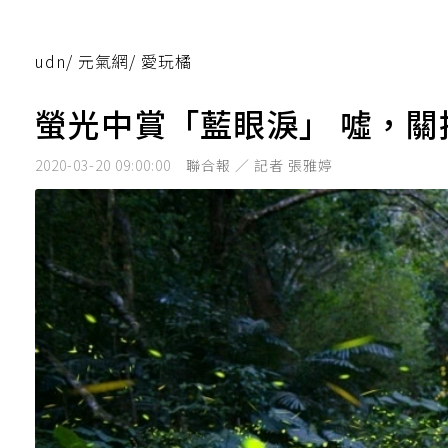
udn
/
元氣網
/
愛玩橘
螢光中賞「藍眼淚」 噓，
2020-03-20 09:00:00
聯合報 ／ 記者 張雅婷