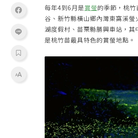
每年4到6月是
賞螢
的季節，桃竹
谷、新竹縣橫山鄉內灣東窩溪螢
湖度假村、苗栗縣勝興車站，其
是桃竹苗最具特色的賞螢地點。