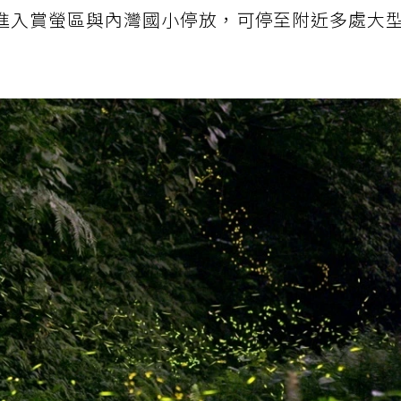
早點抵達內灣，順便嘗嘗當地野薑花粽、客家菜
進入賞螢區與內灣國小停放，可停至附近多處大