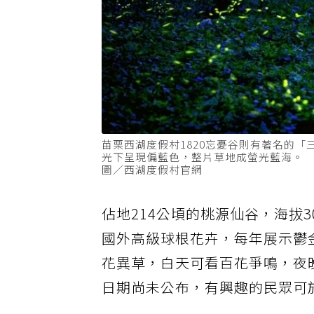
苗栗西湖度假村1820忘憂谷則有著名的
光下呈現偏藍色，整片草地成螢光藍海。
圖／西湖度假村官網
佔地214公頃的桃源仙谷，海拔
國外高級球根花卉，每年展示鬱
花異草，白天可看百花爭鳴，夜
日期尚未公布，有興趣的民眾可