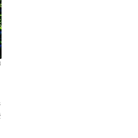
弱
奇
螢