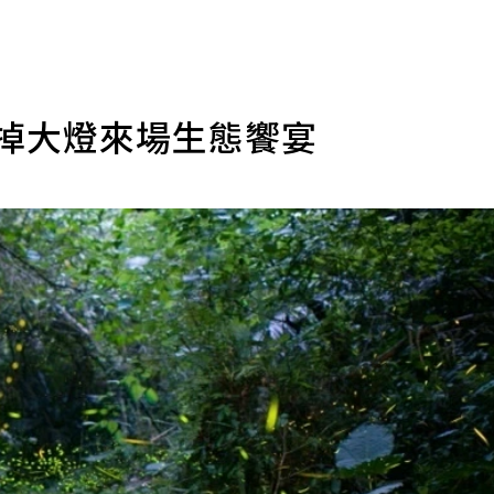
關掉大燈來場生態饗宴