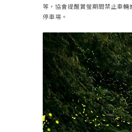
好碰到五月雪桐花，也適合民眾
等，協會提醒賞螢期間禁止車輛
停車場。