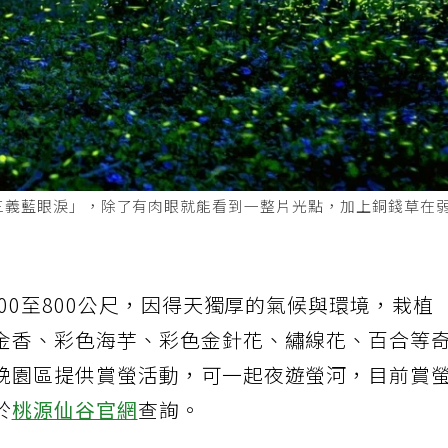
「三義藍眼淚」，除了有肉眼就能看到一整片光點，加上銅錢草在
300至800公尺，因得天獨厚的氣候與環境，栽植
金香、彩色海芋、彩色金針花、繡線花、百合等
晚園區提供賞螢活動，可一起夜遊螢河，目前賞
於
桃源仙谷官網
查詢。