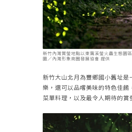
新竹內灣賞螢地點以東窩溪螢火蟲生態園區
圖／內灣形象商圈發展協會 提供
新竹大山北月為豐鄉國小舊址是
樂，還可以品嚐美味的特色佳餚
菜單料理，以及最令人期待的賞