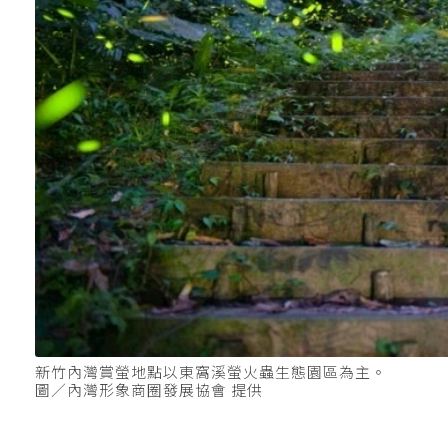
新竹內灣賞螢地點以東窩溪螢火蟲生態園區為主。
圖／內灣形象商圈發展協會 提供