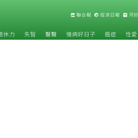
聯合報
經濟日報
河
退休力
失智
醫聲
慢病好日子
癌症
性愛