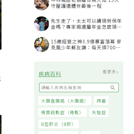
坪林獨居老翁離世無人知 13犬
守屋護遺體伴最後一程
先生走了，太太可以續領勞保年
金嗎？專家揭遺屬年金怎麼領，
看順位還要看資格
15歲經營之神3.9億暴富落幕 麥
克風少年蘇友謙：每天領700元
過日子
看更多
疾病百科
玩
大腸直腸癌（大腸癌）
痔瘡
骨質疏鬆症（骨鬆）
失智症
B型肝炎（B肝）