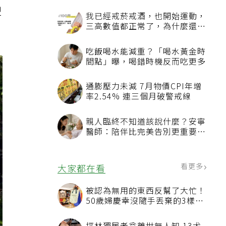
包
型
我已經戒菸戒酒，也開始運動，
三高數值都正常了，為什麼還不
能停藥？
吃飯喝水能減重？「喝水黃金時
間點」曝，喝錯時機反而吃更多
通膨壓力未減 7月物價CPI年增
率2.54% 連三個月破警戒線
親人臨終不知道該說什麼？安寧
醫師：陪伴比完美告別更重要，
4句話值得及早說出口
看更多
大家都在看
被認為無用的東西反幫了大忙！
50歲婦慶幸沒隨手丟棄的3樣物
品