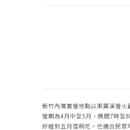
新竹內灣賞螢地點以東窩溪螢火
螢期為4月中至5月，晚間7時至