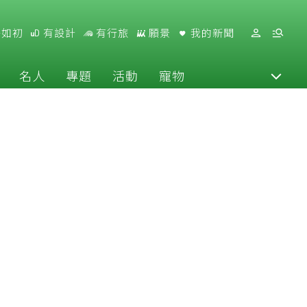
好如初
有設計
有行旅
願景
我的新聞
名人
專題
活動
寵物