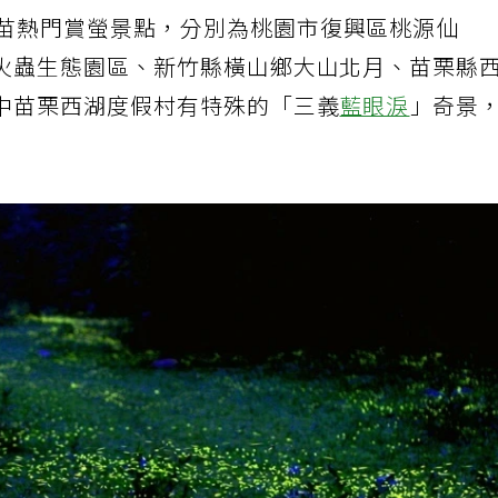
苗熱門賞螢景點，分別為桃園市復興區桃源仙
火蟲生態園區、新竹縣橫山鄉大山北月、苗栗縣
中苗栗西湖度假村有特殊的「三義
藍眼淚
」奇景