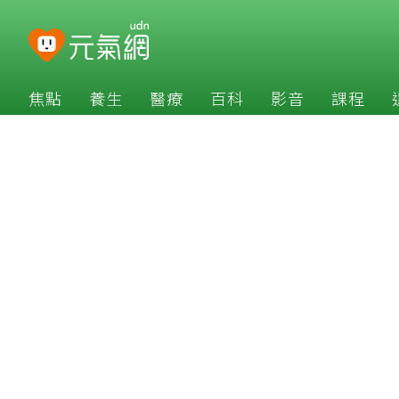
焦點
養生
醫療
百科
影音
課程