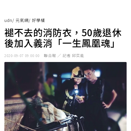
udn
/
元氣網
/
好學橘
褪不去的消防衣，50歲退休
後加入義消「一生鳳凰魂」
聯合報 ／ 記者 邱奕能
2020-09-07 09:00:00