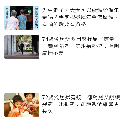
先生走了，太太可以續領勞保年
金嗎？專家揭遺屬年金怎麼領，
看順位還要看資格
74歲獨居父要用錢找兒子商量
「養兒防老」幻想遭粉碎：明明
感情不差
72歲獨居婦有錢「卻對兒女說謊
哭窮」她揭密：能讓親情維繫更
長久