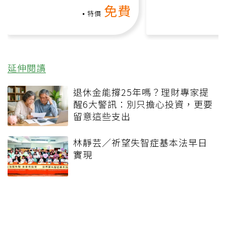
免費
礎也能做！
負擔
特價
延伸閱讀
退休金能撐25年嗎？理財專家提
醒6大警訊：別只擔心投資，更要
留意這些支出
林靜芸／祈望失智症基本法早日
實現