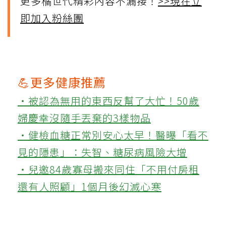
更多橘世代精彩內容不漏接！
>>現在立
即加入粉絲團
💪更多健康推薦
‧被認為無用的東西反幫了大忙！50歲
婦慶幸沒隨手丟棄的3樣物品
‧健檢血糖正常別安心太早！醫曝「看不
見的隱患」：失智、糖尿病風險大增
‧兒邀84歲寡母搬來同住「不用付房租
還有人照顧」1個月後幻滅心寒