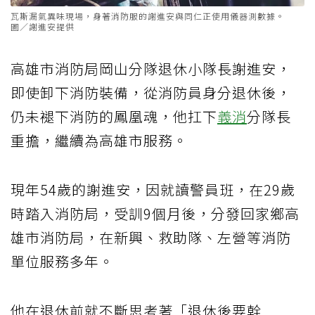
瓦斯漏氣異味現場，身著消防服的謝進安與同仁正使用儀器測數據。
圖／謝進安提供
高雄市消防局岡山分隊退休小隊長謝進安，
即使卸下消防裝備，從消防員身分退休後，
仍未褪下消防的鳳凰魂，他扛下
義消
分隊長
重擔，繼續為高雄市服務。
現年54歲的謝進安，因就讀警員班，在29歲
時踏入消防局，受訓9個月後，分發回家鄉高
雄市消防局，在新興、救助隊、左營等消防
單位服務多年。
他在退休前就不斷思考著「退休後要幹