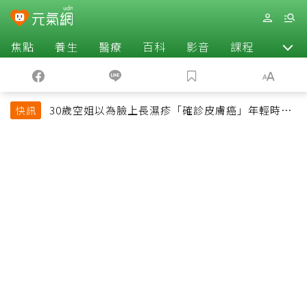
焦點
養生
醫療
百科
影音
課程
退休
30歲空姐以為臉上長濕疹「確診皮膚癌」年輕時一
快訊
習慣釀惡果超後悔