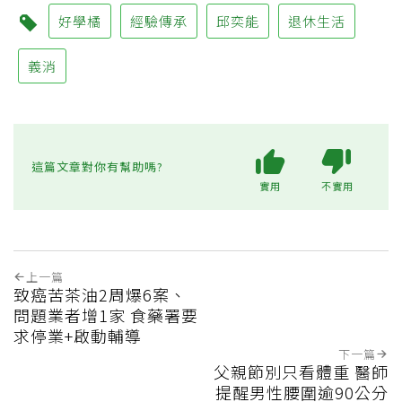
好學橘
經驗傳承
邱奕能
退休生活
義消
這篇文章對你有幫助嗎?
實用
不實用
上一篇
致癌苦茶油2周爆6案、
問題業者增1家 食藥署要
求停業+啟動輔導
下一篇
父親節別只看體重 醫師
提醒男性腰圍逾90公分