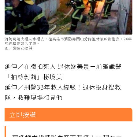
消防現場火裡來水裡去，從高雄市消防局岡山分隊退休後的謝進安，26年
的經驗宛如活字典。
圖／謝進安提供
延伸／在職拍死人 退休逐美景－前鑑識警
「抽絲剝繭」秘境美
延伸／刑警33年救人經驗！退休投身搜救
隊，救難現場都見他
立即按讚