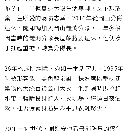
嘛？」一半擔憂退休後生活無聊，又不想放
棄一生所愛的消防志業，2016年從岡山分隊
退休，隨即轉加入岡山義消分隊，一年多後
因當時的義消分隊長屆齡將要退休，他便接
手扛起重擔，轉為分隊長。
26年的消防經驗，宛如一本活字典，1995年
時被形容像「黑色龍捲風」快速席捲整棟建
築物的大統百貨公司大火，他到場時即拉起
水帶，轉瞬投身進入打火現場，經過日夜灌
救，扛著疲累身軀只為平息祝融怒火。
20年一個世代，謝進安也看盡消防界的逐年