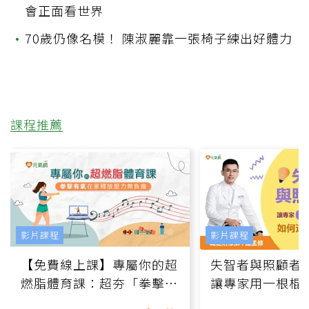
會正面看世界
•
70歲仍像名模！ 陳淑麗靠一張椅子練出好體力
課程推薦
影片課程
影片課程
【免費線上課】專屬你的超
失智者與照顧者
燃脂體育課：超夯「拳擊有
讓專家用一根棍
氧」高壓族在家釋放壓力無
何逆轉退化大腦