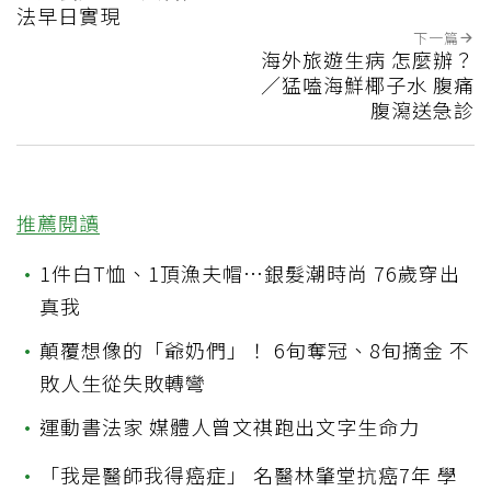
法早日實現
下一篇
海外旅遊生病 怎麼辦？
／猛嗑海鮮椰子水 腹痛
腹瀉送急診
推薦閱讀
•
1件白T恤、1頂漁夫帽…銀髮潮時尚 76歲穿出
真我
•
顛覆想像的「爺奶們」！ 6旬奪冠、8旬摘金 不
敗人生從失敗轉彎
•
運動書法家 媒體人曾文祺跑出文字生命力
•
「我是醫師我得癌症」 名醫林肇堂抗癌7年 學