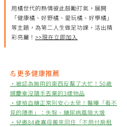
用橘世代的熱情彼此鼓勵打氣，展開
「健康橘、好野橘、愛玩橘、好學橘」
等主題，為第二人生做足功課，活出精
彩亮麗！
>>現在立即加入
💪更多健康推薦
‧被認為無用的東西反幫了大忙！50歲
婦慶幸沒隨手丟棄的3樣物品
‧健檢血糖正常別安心太早！醫曝「看不
見的隱患」：失智、糖尿病風險大增
‧兒邀84歲寡母搬來同住「不用付房租