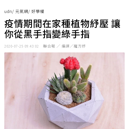
udn
/
元氣網
/
好學橘
疫情期間在家種植物紓壓 讓
你從黑手指變綠手指
聯合報 ／ 編譯／羅方妤
2020-07-25 09:43:02