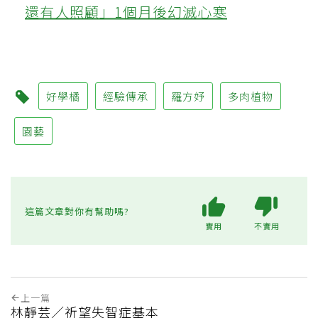
還有人照顧」1個月後幻滅心寒
好學橘
經驗傳承
羅方妤
多肉植物
園藝
這篇文章對你有幫助嗎?
實用
不實用
上一篇
林靜芸／祈望失智症基本