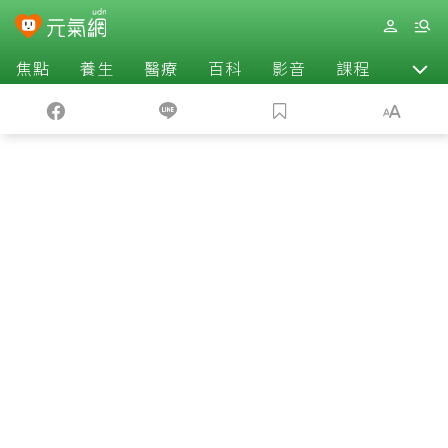
焦點
養生
醫療
百科
影音
課程
退休