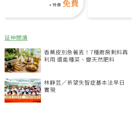
免費
負擔
課）
特價
延伸閱讀
香蕉皮別急著丟！7種廚房剩料再
利用 還能種菜、變天然肥料
林靜芸／祈望失智症基本法早日
實現