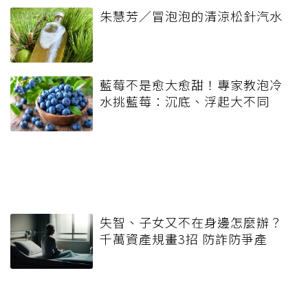
朱慧芳／冒泡泡的清涼松針汽水
藍莓不是愈大愈甜！專家教泡冷
水挑藍莓：沉底、浮起大不同
失智、子女又不在身邊怎麼辦？
千萬資產規畫3招 防詐防爭產