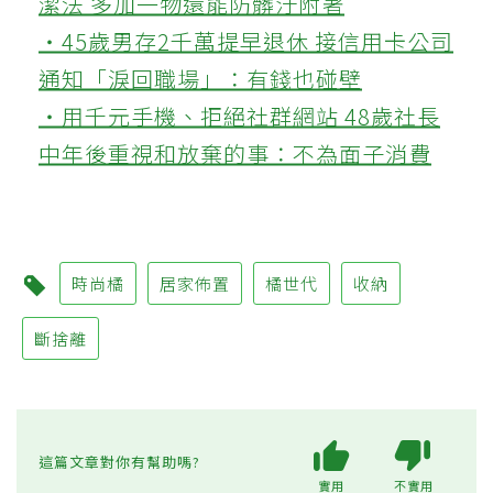
潔法 多加一物還能防髒汙附著
‧45歲男存2千萬提早退休 接信用卡公司
通知「淚回職場」：有錢也碰壁
‧用千元手機、拒絕社群網站 48歲社長
中年後重視和放棄的事：不為面子消費
時尚橘
居家佈置
橘世代
收納
斷捨離
這篇文章對你有幫助嗎?
實用
不實用