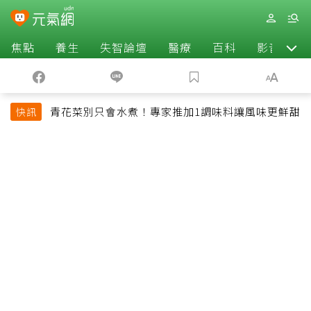
焦點
養生
失智論壇
醫療
百科
影音
青花菜別只會水煮！專家推加1調味料讓風味更鮮甜
快訊