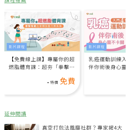
影片課程
影片課程
【免費線上課】專屬你的超
乳癌運動訓練入門
燃脂體育課：超夯「拳擊有
伴你術後身心靈
氧」高壓族在家釋放壓力無
上影音課）
免費
負擔
特價
延伸閱讀
真空打包法風靡社群？專家揭4大