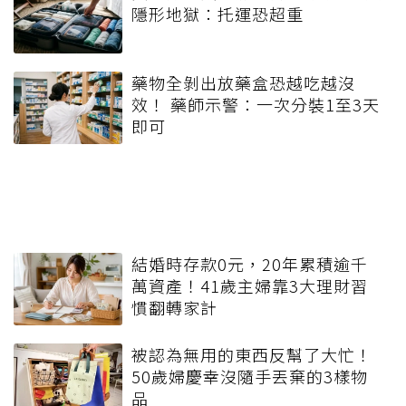
隱形地獄：托運恐超重
藥物全剝出放藥盒恐越吃越沒
效！ 藥師示警：一次分裝1至3天
即可
結婚時存款0元，20年累積逾千
萬資產！41歲主婦靠3大理財習
慣翻轉家計
被認為無用的東西反幫了大忙！
50歲婦慶幸沒隨手丟棄的3樣物
品