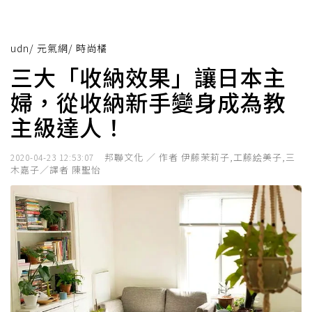
udn
/
元氣網
/
時尚橘
三大「收納效果」讓日本主
婦，從收納新手變身成為教
主級達人！
邦聯文化 ／ 作者 伊藤茉莉子,工藤絵美子,三
2020-04-23 12:53:07
木嘉子／譯者 陳聖怡