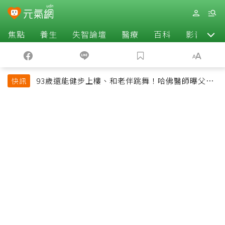
焦點
養生
失智論壇
醫療
百科
影音
93歲還能健步上樓、和老伴跳舞！哈佛醫師曝父親
快訊
長壽秘訣：沒吃保健品也不追養生潮