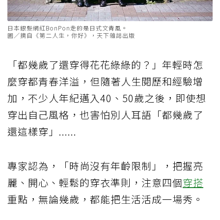
日本銀髮網紅BonPon走的是日式文青風。
圖／摘自《第二人生，你好》，天下雜誌出版
「都幾歲了還穿得花花綠綠的？」年輕時怎
麼穿都青春洋溢，但隨著人生閱歷和經驗增
加，不少人年紀邁入40、50歲之後，即使想
穿出自己風格，也害怕別人耳語「都幾歲了
還這樣穿」......
專家認為，「時尚沒有年齡限制」，把握亮
麗、開心、輕鬆的穿衣準則，注意四個
穿搭
重點，無論幾歲，都能把生活活成一場秀。