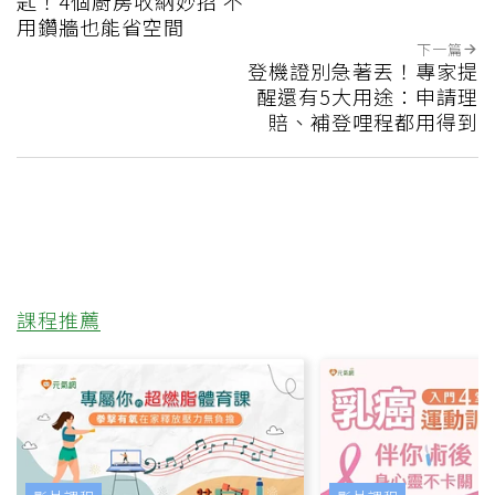
匙！4個廚房收納妙招 不
用鑽牆也能省空間
下一篇
登機證別急著丟！專家提
醒還有5大用途：申請理
賠、補登哩程都用得到
課程推薦