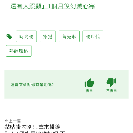
還有人照顧」1個月後幻滅心寒
時尚橘
穿搭
曾宛琳
橘世代
熟齡風格
這篇文章對你有幫助嗎?
實用
不實用
上一篇
黏貼掛勾別只拿來掛鑰