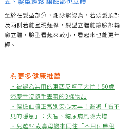
五、髮型蓬鬆 讓臉部也立體
至於在髮型部分，謝詠絮認為，若頭髮頂部
及兩側若能呈現蓬鬆，髮型立體能讓臉部輪
廓立體，臉型看起來較小，看起來也能更年
輕。
💪更多健康推薦
‧被認為無用的東西反幫了大忙！50歲
婦慶幸沒隨手丟棄的3樣物品
‧健檢血糖正常別安心太早！醫曝「看不
見的隱患」：失智、糖尿病風險大增
‧兒邀84歲寡母搬來同住「不用付房租