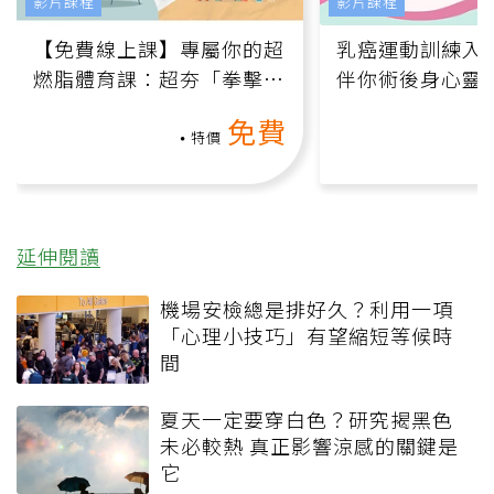
影片課程
影片課程
【免費線上課】專屬你的超
乳癌運動訓練入門
燃脂體育課：超夯「拳擊有
伴你術後身心靈
氧」高壓族在家釋放壓力無
上影音課）
免費
負擔
特價
延伸閱讀
機場安檢總是排好久？利用一項
「心理小技巧」有望縮短等候時
間
夏天一定要穿白色？研究揭黑色
未必較熱 真正影響涼感的關鍵是
它