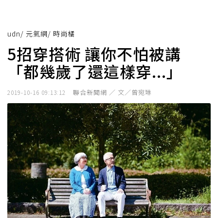
udn
/
元氣網
/
時尚橘
5招穿搭術 讓你不怕被講
「都幾歲了還這樣穿...」
聯合新聞網 ／ 文／曾宛琳
2019-10-16 09:13:12