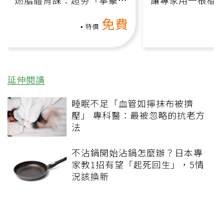
氧」高壓族在家釋放壓力無
何逆轉退化大腦
免費
負擔
課）
特價
延伸閱讀
睡眠不足「血管如擰抹布被擠
壓」 專科醫：最被忽略的抗老方
法
不沾鍋開始沾鍋怎麼辦？日本專
家教1招有望「起死回生」，5情
況該換新