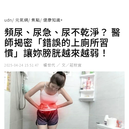
udn
/
元氣網
/
焦點
/
健康知識+
頻尿、尿急、尿不乾淨？ 醫
師揭密「錯誤的上廁所習
慣」讓妳膀胱越來越弱！
橘世代 ／ 文／莊欣宜
2025-04-24 15:51:47