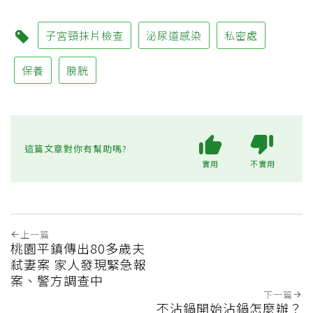
子宮頸抹片檢查
泌尿道感染
私密處
保養
膀胱
這篇文章對你有幫助嗎?
實用
不實用
上一篇
桃園平鎮傳出80多歲夫
弒妻案 家人發現緊急報
案、警方調查中
下一篇
不沾鍋開始沾鍋怎麼辦？