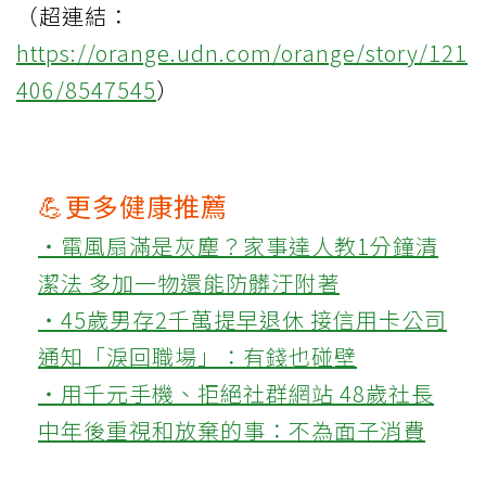
（超連結：
https://orange.udn.com/orange/story/121
406/8547545
）
💪更多健康推薦
‧電風扇滿是灰塵？家事達人教1分鐘清
潔法 多加一物還能防髒汙附著
‧45歲男存2千萬提早退休 接信用卡公司
通知「淚回職場」：有錢也碰壁
‧用千元手機、拒絕社群網站 48歲社長
中年後重視和放棄的事：不為面子消費