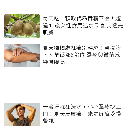
每天吃一顆取代昂貴精華液！超
過40歲女性食用這水果 維持透亮
肌膚
夏天皺褶處紅癢別輕忽！醫揭腋
下、鼠蹊部6部位 濕疹與黴菌感
染風險高
一流汗就狂洗澡，小心濕疹找上
門！夏天皮膚癢可能是屏障受損
警訊