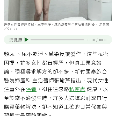
許多女性曾經歷頻尿、尿不乾淨、感染反覆發作等私密處困擾。 示意圖
／Canva
聽健康
00:00
/
00:00
頻尿 、尿不乾淨、感染反覆發作，這些私密
困擾，許多女性都曾經歷，但真正願意談
論、積極尋求解方的卻不多。新竹國泰綜合
醫院婦產科 主治醫師張瑜芹指出，現代女性
注重外在
保養
，卻往往忽略
私密處
健康，以
至於當不適發生時，許多人選擇忍耐或自行
購買藥物解決，卻不知道正確的日常保養與
習慣才是預防關鍵。