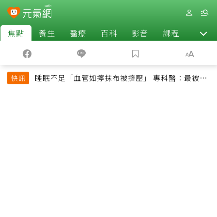
焦點
養生
醫療
百科
影音
課程
退休
睡眠不足「血管如擰抹布被擠壓」 專科醫：最被忽
快訊
略的抗老方法