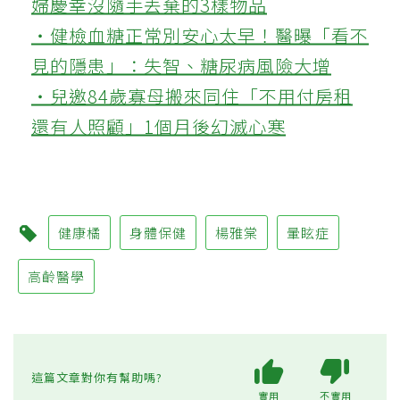
婦慶幸沒隨手丟棄的3樣物品
‧健檢血糖正常別安心太早！醫曝「看不
見的隱患」：失智、糖尿病風險大增
‧兒邀84歲寡母搬來同住「不用付房租
還有人照顧」1個月後幻滅心寒
健康橘
身體保健
楊雅棠
暈眩症
高齡醫學
這篇文章對你有幫助嗎?
實用
不實用