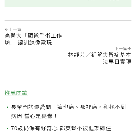
上一篇
高醫大「顯微手術工作
坊」 讓訓練像電玩
下一篇
林靜芸／祈望失智症基本
法早日實現
推薦閱讀
•
長輩門診最愛問：這也痛、那裡痛，卻找不到
病因 當心是憂鬱！
•
70歲仍保有好奇心 郭英聲不被框架綁住