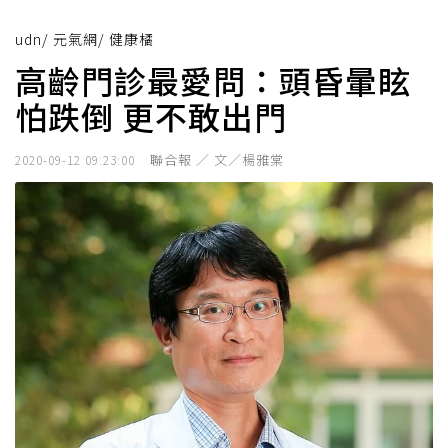
udn
/
元氣網
/
健康橘
高齡門診最愛問：頭昏暈眩
怕跌倒 更不敢出門
聯合報 ／ 文／楊雅棠
2020-09-12 09:23:00