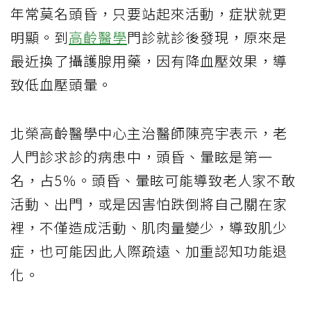
年常莫名頭昏，只要站起來活動，症狀就更
明顯。到
高齡醫學
門診就診後發現，原來是
最近換了攝護腺用藥，因有降血壓效果，導
致低血壓頭暈。
北榮高齡醫學中心主治醫師陳亮宇表示，老
人門診求診的病患中，頭昏、暈眩是第一
名，占5％。頭昏、暈眩可能導致老人家不敢
活動、出門，或是因害怕跌倒將自己關在家
裡，不僅造成活動、肌肉量變少，導致肌少
症，也可能因此人際疏遠、加重認知功能退
化。