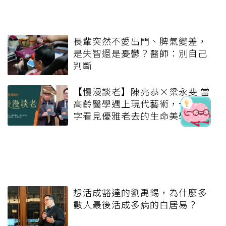
長輩突然不愛出門、脾氣變差，
是失智還是憂鬱？醫師：別自己
判斷
【慢漫談老】陳亮恭×梁永斐 當
高齡醫學遇上現代藝術，一方題
字看見優雅老去的生命美學
想活成豁達的劉禹錫，為什麼多
數人最後活成多病的白居易？