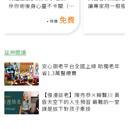
伴你術後身心靈不卡關（線
讓專家用一根棍
上影音課）
何逆轉退化大腦
免費
課）
特價
延伸閱讀
安心御老平台全國上線 助獨老年
省1.3萬醫療費
【慢漫談老】陳亮恭×賴聲川 黃
昏天空下的人生預習 最難的一堂
課是放下對孩子牽掛