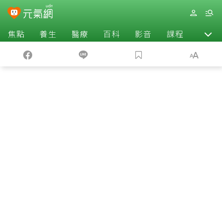
焦點
養生
醫療
百科
影音
課程
退休