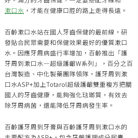
漱口水
，才能在健康口腔的路上走得長遠。
百齡漱口水站在國人牙齒保健的最前線，研
發貼合民眾需要和保健效果最好的優質漱口
水。因應牙周病盛行率增加，百齡推出「護
牙周到漱口水—超級護齦W系列」，百分之百
台灣製造、中化製藥團隊領隊，護牙周到漱
口水ASP+加上Totarol超級護齦雙重複方把關
國人的牙齒健康，能夠強化琺瑯質，有效去
除牙周病菌，還能降低牙周病發生率。
百齡護牙周到牙膏與百齡護牙周到漱口水的
主要配方為ASP+，包含牙齦護理成分尿囊