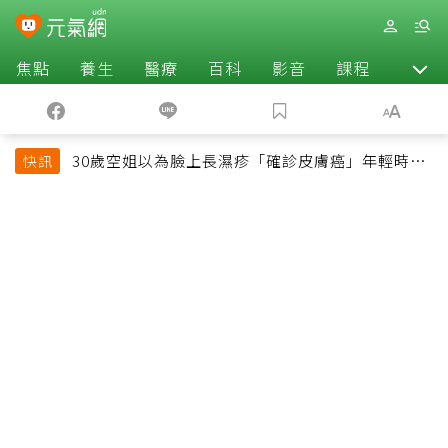
焦點
養生
醫療
百科
影音
課程
退休
30歲空姐以為臉上長濕疹「確診皮膚癌」年輕時一
快訊
習慣釀惡果超後悔