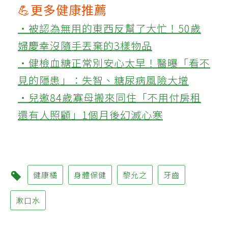
💪更多健康推薦
‧被認為無用的東西反幫了大忙！50歲
婦慶幸沒隨手丟棄的3樣物品
‧健檢血糖正常別安心太早！醫曝「看不
見的隱患」：失智、糖尿病風險大增
‧兒邀84歲寡母搬來同住「不用付房租
還有人照顧」1個月後幻滅心寒
健康橘
身體保健
黎允之
牙齒
漱口水