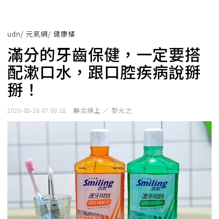
udn
/
元氣網
/
健康橘
滿分的牙齒保健，一定要搭
配漱口水，跟口腔疾病說掰
掰！
聯合線上 ／ 黎允之
2020-08-20 07:00:18