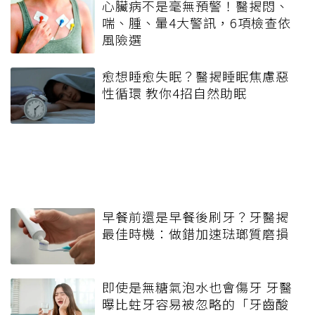
心臟病不是毫無預警！醫揭悶、
喘、腫、暈4大警訊，6項檢查依
風險選
愈想睡愈失眠？醫揭睡眠焦慮惡
性循環 教你4招自然助眠
早餐前還是早餐後刷牙？牙醫揭
最佳時機：做錯加速琺瑯質磨損
即使是無糖氣泡水也會傷牙 牙醫
曝比蛀牙容易被忽略的「牙齒酸