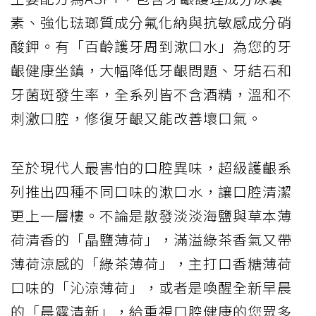
素、強化琺瑯質成分氟化納與抗敏感成分硝
酸鉀。有「百齡護牙周到漱口水」為您的牙
齦健康坐鎮，大幅降低牙齦問題、牙結石和
牙菌斑發生率，全系列皆不含酒精，溫和不
刺激口腔，修復牙齦又能改善壞口氣。
至於現代人最害怕的口腔異味，超級護齦系
列推出四種不同口味的漱口水，讓口腔清潔
更上一層樓。不論是散發淡淡海鹽與草本薄
荷清香的「晶鹽薄荷」，滿溢綠茶香氣又帶
薄荷涼感的「綠茶薄荷」，主打口香糖薄荷
口味的「沁涼薄荷」，或者是喚醒全新早晨
的「晨露清新」，給重視口腔健康的您眾多