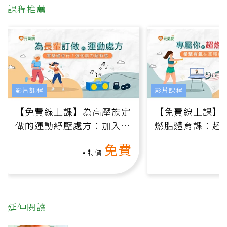
課程推薦
影片課程
影片課程
【免費線上課】為高壓族定
【免費線上課】
做的運動紓壓處方：加入行
燃脂體育課：超
動、增肌、互動元素，0基
氧」高壓族在家
免費
礎也能做！
負擔
特價
延伸閱讀