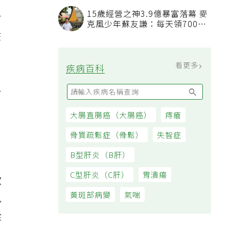
看順位還要看資格
15歲經營之神3.9億暴富落幕 麥
會
克風少年蘇友謙：每天領700元
過日子
在
看更多
疾病百科
各
。
大腸直腸癌（大腸癌）
痔瘡
骨質疏鬆症（骨鬆）
失智症
B型肝炎（B肝）
C型肝炎（C肝）
胃潰瘍
歌
黃斑部病變
氣喘
見
從