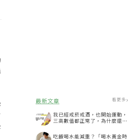
的
錯
看更多
最新文章
你
偷
我已經戒菸戒酒，也開始運動，
三高數值都正常了，為什麼還不
後
能停藥？
吃飯喝水能減重？「喝水黃金時