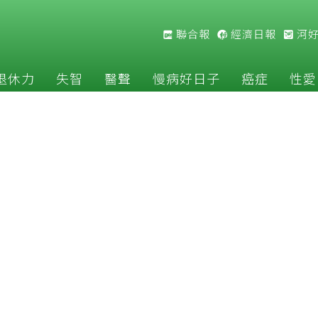
聯合報
經濟日報
河
退休力
失智
醫聲
慢病好日子
癌症
性愛