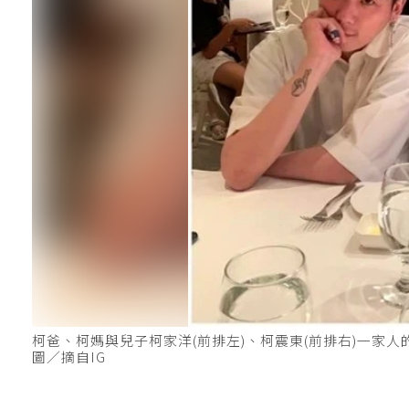
柯爸、柯媽與兒子柯家洋(前排左)、柯震東(前排右)一家
圖／摘自IG