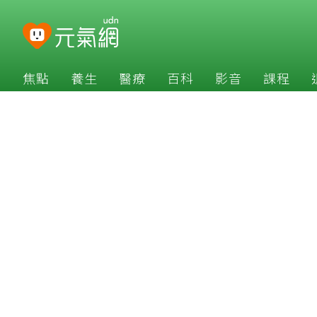
焦點
養生
醫療
百科
影音
課程