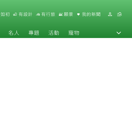
好如初
有設計
有行旅
願景
我的新聞
名人
專題
活動
寵物