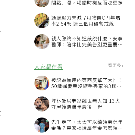
間點」曝，喝錯時機反而吃更多
了
通膨壓力未減 7月物價CPI年增
率2.54% 連三個月破警戒線
以
親人臨終不知道該說什麼？安寧
醫師：陪伴比完美告別更重要，
4句話值得及早說出口
看更多
大家都在看
，
被認為無用的東西反幫了大忙！
自
50歲婦慶幸沒隨手丟棄的3樣物
品
坪林獨居老翁離世無人知 13犬
守屋護遺體伴最後一程
掉
先生走了，太太可以續領勞保年
金嗎？專家揭遺屬年金怎麼領，