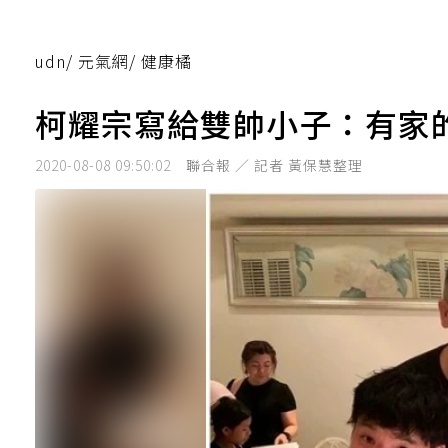
udn
/
元氣網
/
健康橘
柯耀宗寫給雙帥小子：有家
2020-08-08 09:50:02
聯合報 ／ 記者 黃保慧整理