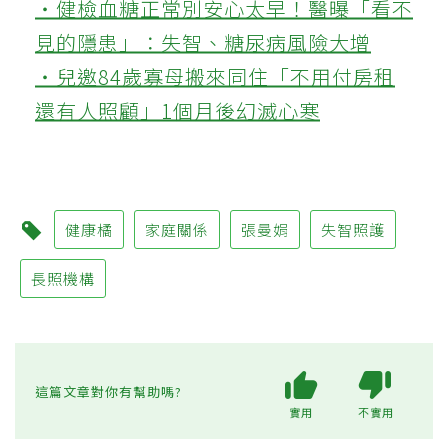
‧健檢血糖正常別安心太早！醫曝「看不
見的隱患」：失智、糖尿病風險大增
‧兒邀84歲寡母搬來同住「不用付房租
還有人照顧」1個月後幻滅心寒
健康橘
家庭關係
張曼娟
失智照護
長照機構
這篇文章對你有幫助嗎?
實用
不實用