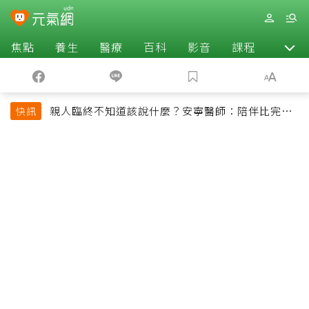
焦點
養生
醫療
百科
影音
課程
退休
親人臨終不知道該說什麼？安寧醫師：陪伴比完美
快訊
告別更重要，4句話值得及早說出口