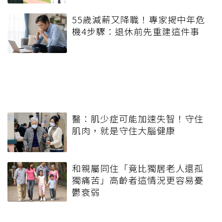
55歲減薪又降職！專家揭中年危
機4步驟：退休前先重建這件事
醫：肌少症可能加速失智！守住
肌肉，就是守住大腦健康
和親屬同住「竟比獨居老人還孤
獨痛苦」高齡者這情況更容易憂
鬱衰弱