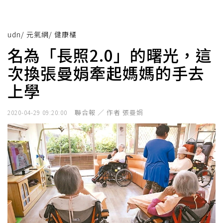
udn
/
元氣網
/
健康橘
名為「長照2.0」的曙光，這
次換張曼娟牽起媽媽的手去
上學
聯合報 ／ 作者 張曼娟
2020-04-29 09:20:00