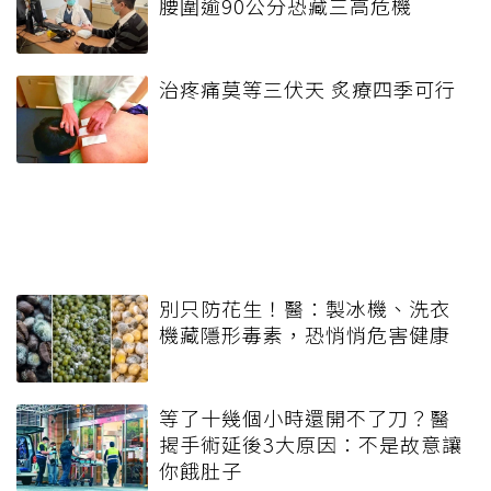
腰圍逾90公分恐藏三高危機
治疼痛莫等三伏天 炙療四季可行
別只防花生！醫：製冰機、洗衣
機藏隱形毒素，恐悄悄危害健康
等了十幾個小時還開不了刀？醫
揭手術延後3大原因：不是故意讓
你餓肚子