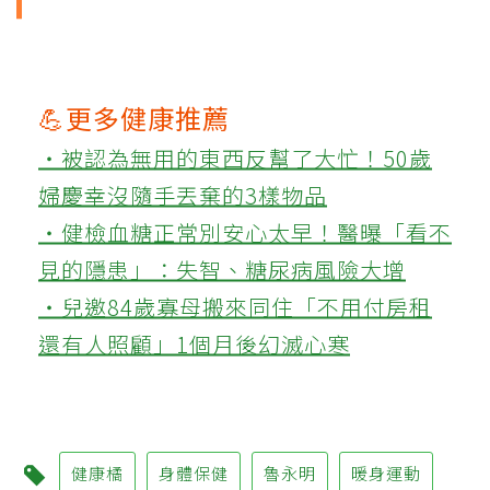
💪更多健康推薦
‧被認為無用的東西反幫了大忙！50歲
婦慶幸沒隨手丟棄的3樣物品
‧健檢血糖正常別安心太早！醫曝「看不
見的隱患」：失智、糖尿病風險大增
‧兒邀84歲寡母搬來同住「不用付房租
還有人照顧」1個月後幻滅心寒
健康橘
身體保健
魯永明
暖身運動