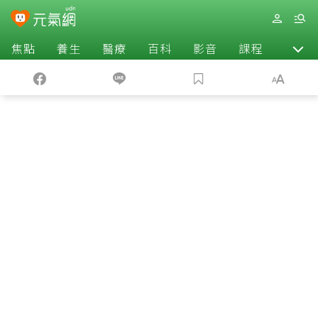
焦點
養生
醫療
百科
影音
課程
退休