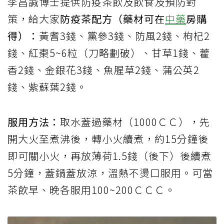
李昌諴博士提供防疫茶飲及飲食及預防對
策，給大家
防疫茶配方（藥材可在
中藥
房購
得）：
黃耆3錢、黨參3錢、防風2錢、枸杞2
錢、紅棗5~6粒（刀略劃破）、甘草1錢、藿
香2錢、金銀花3錢、魚腥草2錢、蒲公英2
錢、紫蘇葉2錢。
服用方法：
取水蓋過藥材（1000ＣＣ），先
開大火至煮沸後，轉小火續煮，約15分鐘後
即可關小火，再放薄荷1.5錢（後下）後續煮
5分鐘，蓋鍋蓋放涼，溫熱不燙口服用。可當
茶飲早、晚各服用100~200ＣＣＣ。