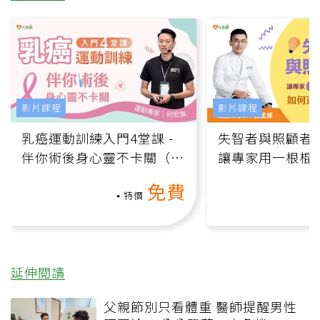
影片課程
影片課程
乳癌運動訓練入門4堂課 -
失智者與照顧者
伴你術後身心靈不卡關（線
讓專家用一根棍
上影音課）
何逆轉退化大腦
免費
課）
特價
延伸閱讀
父親節別只看體重 醫師提醒男性