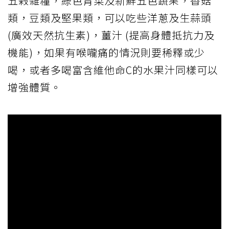
五榖雜糧，綠色青菜及新鮮五色蔬果，香菇
類，豆類及堅果類，可以吃些洋蔥及生蒜頭
(廣效天然抗生素)，薑汁 (提高身體抵抗力及
機能)，如果有喉嚨痛的情況則要稀釋或少
喝，或者多喝富含維他命C的水果汁同樣可以
增強體質。