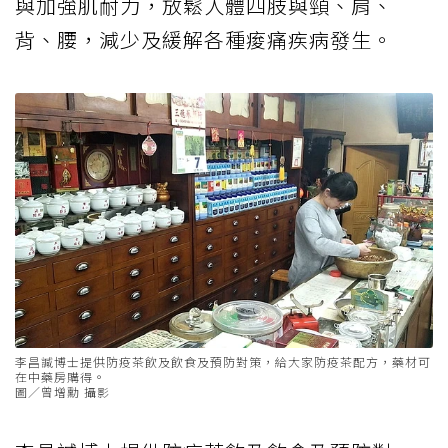
與加強肌耐力，放鬆人體四肢與頸、肩、
背、腰，減少及緩解各種痠痛疾病發生。
李昌諴博士提供防疫茶飲及飲食及預防對策，給大家防疫茶配方，藥材可
在中藥房購得。
圖／曾增勳 攝影