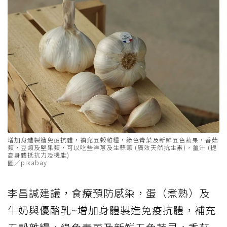
增加身體製造免疫抗體，補充五榖雜糧，綠色青菜及新鮮五色蔬果，香菇
類，豆類及堅果類，可以吃些洋蔥及生蒜頭 (廣效天然抗生素)，薑汁 (提
高身體抵抗力及機能)
圖／pixabay
李昌諴建議，食療預防感染，蛋（煮熟）及
牛奶與優酪乳~增加身體製造免疫抗體，補充