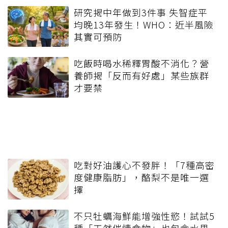
研究揭中年做到3件事 失智症平
均晚13年發生！WHO：近半風險
其實可預防
吃飯時喝水稀釋胃酸不消化？營
養師揭「反而有好處」某些族群
才要禁
吃對好油護心不發胖！「7種高密
度健康脂肪」，酪梨不是唯一選
擇
不只牡蠣海鮮能增強性慾！試試5