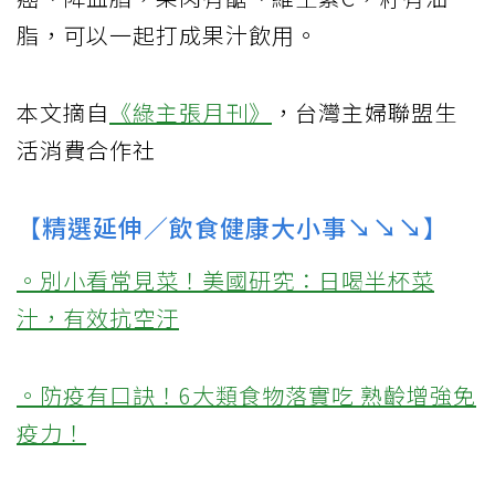
脂，可以一起打成果汁飲用。
本文摘自
《綠主張月刊》
，台灣主婦聯盟生
活消費合作社
【精選延伸／飲食健康大小事↘↘↘】
。別小看常見菜！美國研究：日喝半杯菜
汁，有效抗空汙
。防疫有口訣！6大類食物落實吃 熟齡增強免
疫力！