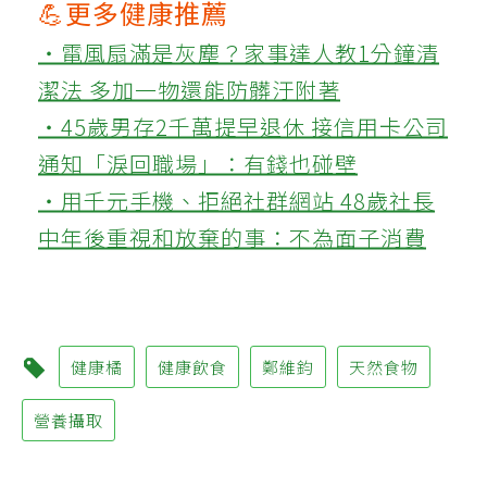
💪更多健康推薦
‧電風扇滿是灰塵？家事達人教1分鐘清
潔法 多加一物還能防髒汙附著
‧45歲男存2千萬提早退休 接信用卡公司
通知「淚回職場」：有錢也碰壁
‧用千元手機、拒絕社群網站 48歲社長
中年後重視和放棄的事：不為面子消費
健康橘
健康飲食
鄭維鈞
天然食物
營養攝取