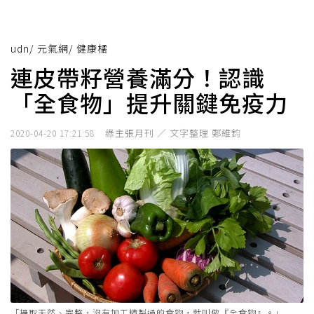
udn
/
元氣網
/
健康橘
連皮帶籽營養滿分！認識
「全食物」提升關鍵免疫力
綠主張月刊 ／ 文字整理 鄭維鈞
2020-04-20 17:21:58
「攝取天然、完整，沒有加工精製過的食物，就叫做『全食物』。」