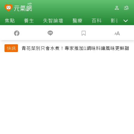
焦點
養生
失智論壇
醫療
百科
影音
青花菜別只會水煮！專家推加1調味料讓風味更鮮甜
快訊