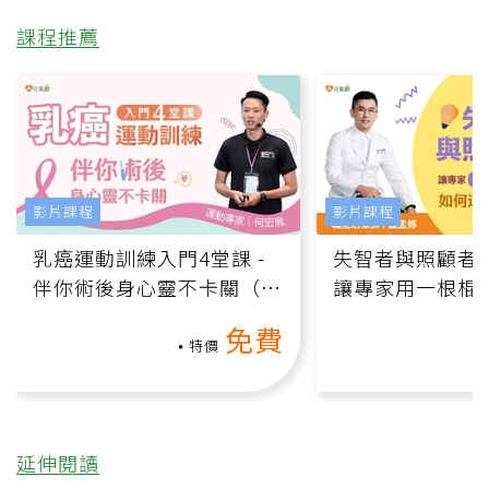
課程推薦
影片課程
影片課程
乳癌運動訓練入門4堂課 -
失智者與照顧者
伴你術後身心靈不卡關（線
讓專家用一根棍
上影音課）
何逆轉退化大腦
免費
課）
特價
延伸閱讀