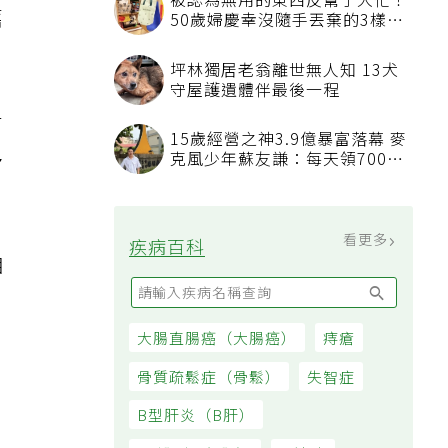
被認為無用的東西反幫了大忙！
舊
50歲婦慶幸沒隨手丟棄的3樣物
品
坪林獨居老翁離世無人知 13犬
守屋護遺體伴最後一程
有
15歲經營之神3.9億暴富落幕 麥
多
克風少年蘇友謙：每天領700元
過日子
看更多
疾病百科
相
大腸直腸癌（大腸癌）
痔瘡
骨質疏鬆症（骨鬆）
失智症
B型肝炎（B肝）