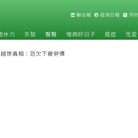
聯合報
經濟日報
河
退休力
失智
醫聲
慢病好日子
癌症
性愛
補越慘真相：恐欠下疲勞債