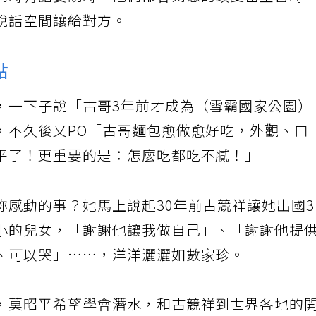
同時有話要說時，他們都會刻意的改變當主管時
說話空間讓給對方。
點
，一下子說「古哥3年前才成為（雪霸國家公園）
，不久後又PO「古哥麵包愈做愈好吃，外觀、口
平了！更重要的是：怎麼吃都吃不膩！」
妳感動的事？她馬上說起30年前古競祥讓她出國
小的兒女，「謝謝他讓我做自己」、「謝謝他提
、可以哭」……，洋洋灑灑如數家珍。
，莫昭平希望學會潛水，和古競祥到世界各地的