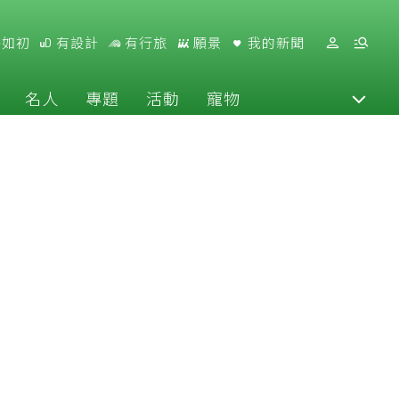
好如初
有設計
有行旅
願景
我的新聞
名人
專題
活動
寵物