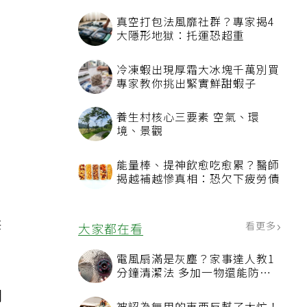
真空打包法風靡社群？專家揭4
大隱形地獄：托運恐超重
冷凍蝦出現厚霜大冰塊千萬別買
專家教你挑出緊實鮮甜蝦子
養生村核心三要素 空氣、環
境、景觀
能量棒、提神飲愈吃愈累？醫師
揭越補越慘真相：恐欠下疲勞債
3
供
看更多
大家都在看
電風扇滿是灰塵？家事達人教1
分鐘清潔法 多加一物還能防髒
汙附著
開