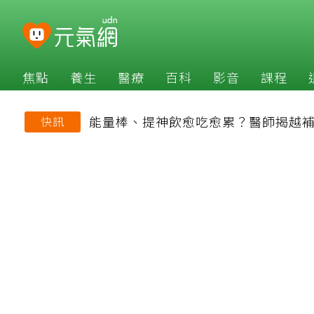
焦點
養生
醫療
百科
影音
課程
能量棒、提神飲愈吃愈累？醫師揭越
快訊