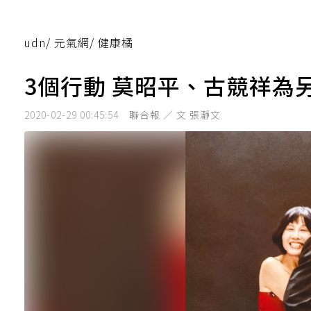
udn
/
元氣網
/
健康橘
3個行動 莫昭平、古競祥為
2020-02-29 00:45:54
聯合報 ／ 文 張瀞文