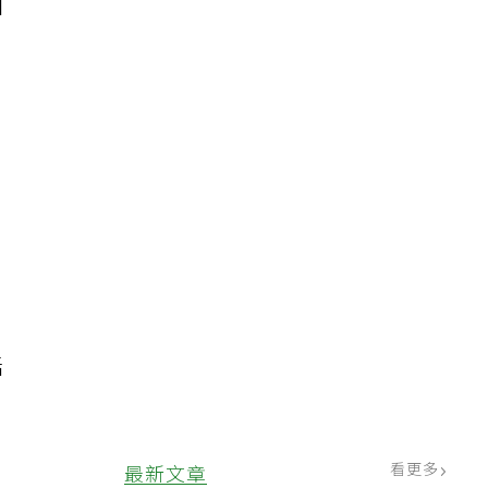
加
話
看更多
最新文章