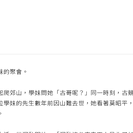
妹的聚會。
起爬郊山，學妹問她「古哥呢？」同一時刻，古
位學妹的先生數年前因山難去世，她看著莫昭平
。