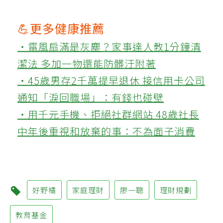
💪更多健康推薦
‧電風扇滿是灰塵？家事達人教1分鐘清
潔法 多加一物還能防髒汙附著
‧45歲男存2千萬提早退休 接信用卡公司
通知「淚回職場」：有錢也碰壁
‧用千元手機、拒絕社群網站 48歲社長
中年後重視和放棄的事：不為面子消費
好野橘
家庭理財
廖一聰
理財規劃
教育基金