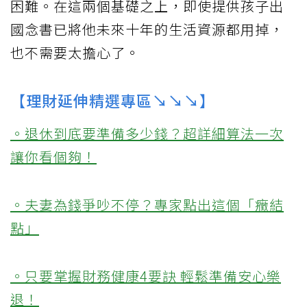
困難。在這兩個基礎之上，即使提供孩子出
國念書已將他未來十年的生活資源都用掉，
也不需要太擔心了。
【理財延伸精選專區↘↘↘】
。退休到底要準備多少錢？超詳細算法一次
讓你看個夠！
。夫妻為錢爭吵不停？專家點出這個「癥結
點」
。只要掌握財務健康4要訣 輕鬆準備安心樂
退！