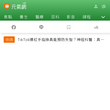
焦點
養生
醫療
百科
影音
課程
退休
TikTok爆紅手指操真能預防失智？神經科醫：真正
快訊
該做的是4件事