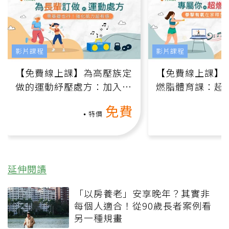
影片課程
影片課程
【免費線上課】為高壓族定
【免費線上課】
做的運動紓壓處方：加入行
燃脂體育課：超
動、增肌、互動元素，0基
氧」高壓族在家
免費
礎也能做！
負擔
特價
延伸閱讀
「以房養老」安享晚年？其實非
每個人適合！從90歲長者案例看
另一種規畫