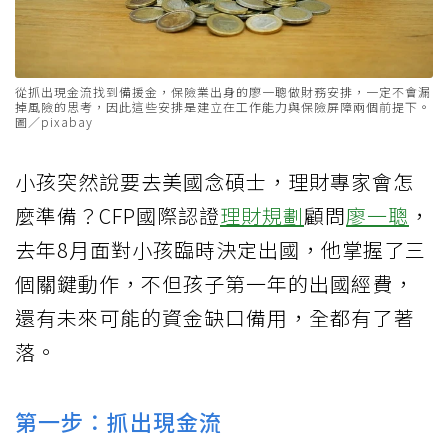
從抓出現金流找到備援金，保險業出身的廖一聰做財務安排，一定不會漏
掉風險的思考，因此這些安排是建立在工作能力與保險屏障兩個前提下。
圖／pixabay
小孩突然說要去美國念碩士，理財專家會怎
麼準備？CFP國際認證
理財規劃
顧問
廖一聰
，
去年8月面對小孩臨時決定出國，他掌握了三
個關鍵動作，不但孩子第一年的出國經費，
還有未來可能的資金缺口備用，全都有了著
落。
第一步：抓出現金流