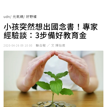
udn
/
元氣網
/
好野橘
小孩突然想出國念書！專家
經驗談：3步備好教育金
聯合報 ／ 文 陳怡君
2020-04-26 09:10:00