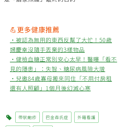
💪更多健康推薦
‧被認為無用的東西反幫了大忙！50歲
婦慶幸沒隨手丟棄的3樣物品
‧健檢血糖正常別安心太早！醫曝「看不
見的隱患」：失智、糖尿病風險大增
‧兒邀84歲寡母搬來同住「不用付房租
還有人照顧」1個月後幻滅心寒
帶狀皰疹
巴金森氏症
外籍看護