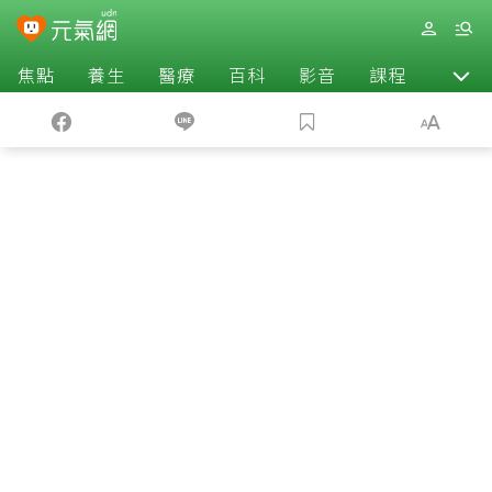
焦點
養生
醫療
百科
影音
課程
退休