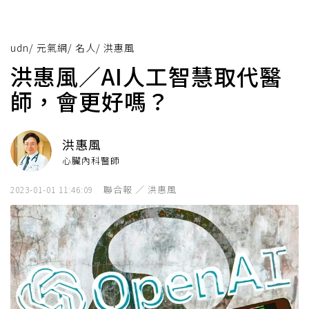
udn
/
元氣網
/
名人
/
洪惠風
洪惠風／AI人工智慧取代醫
師，會更好嗎？
洪惠風
心臟內科醫師
聯合報 ／ 洪惠風
2023-01-01 11:46:09