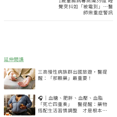
1歲童腸病毒高燒39度 睡
覺突抖如「被電到」…醫
師揪重症警訊
延伸閱讀
三高慢性病族群出國旅遊，醫提
醒：「那顆藥」最重要！
🎧｜血糖、肥胖、血壓、血脂
「死亡四重奏」 醫提醒：藥物
搭配生活習慣調整 才是根本解
方