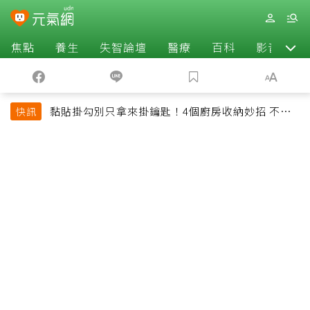
焦點
養生
失智論壇
醫療
百科
影音
黏貼掛勾別只拿來掛鑰匙！4個廚房收納妙招 不用
快訊
鑽牆也能省空間