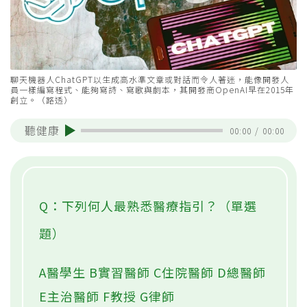
聊天機器人ChatGPT以生成高水準文章或對話而令人著迷，能像開發人
員一樣編寫程式、能夠寫詩、寫歌與劇本，其開發商OpenAI早在2015年
創立。（路透）
聽健康
00:00
/
00:00
Q：下列何人最熟悉醫療指引？（單選
題）
A醫學生 B實習醫師 C住院醫師 D總醫師
E主治醫師 F教授 G律師