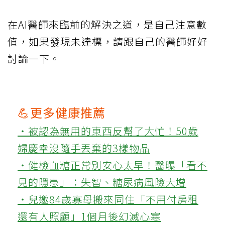
在AI醫師來臨前的解決之道，是自己注意數
值，如果發現未達標，請跟自己的醫師好好
討論一下。
💪更多健康推薦
‧被認為無用的東西反幫了大忙！50歲
婦慶幸沒隨手丟棄的3樣物品
‧健檢血糖正常別安心太早！醫曝「看不
見的隱患」：失智、糖尿病風險大增
‧兒邀84歲寡母搬來同住「不用付房租
還有人照顧」1個月後幻滅心寒