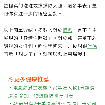
並輕柔的碰碰或摸摸你大腿，這多半表示想
跟你有進一步的親密互動。
以上簡單介紹，多數人對於
情慾
，會不自主
展現的「身體性暗號」。對於那些害羞不敢
明說的女性們，趕快學起來，之後想跟
伴侶
暗示「想要了」，就可以派上用場喔！
💪更多健康推薦
‧電風扇滿是灰塵？家事達人教1分鐘清
潔法 多加一物還能防髒汙附著
‧45歲男存2千萬提早退休 接信用卡公司