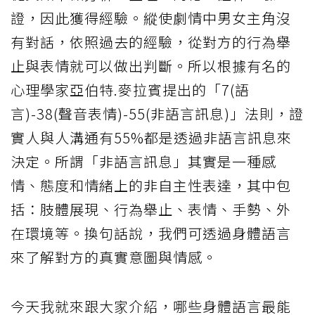
證，因此獲得經驗。縱使劇情中男女主角沒
有對話，依照過去的經驗，從對方的行為舉
止與表情就可以做出判斷。所以根據有名的
心理學家亞伯特.麥拉賓提出的「7(語
言)-38(聲音表情)-55(非語言訊息)」法則，證
實人與人溝通有55%都是透過非語言訊息來
決定。所謂「非語言訊息」其實是一種感
情、態度和情緒上的非自主性表達，其中包
括：肢體展現、行為舉止、表情、手勢、外
在環境等。換句話說，我們可透過身體語言
來了解對方的真實意圖與情感。
今天我就來跟大家介紹，哪些身體語言最能