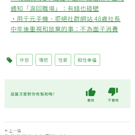
通知「淚回職場」：有錢也碰壁
‧用千元手機、拒絕社群網站 48歲社長
中年後重視和放棄的事：不為面子消費
伴侶
情慾
性愛
相性幸福
這篇文章對你有幫助嗎?
實用
不實用
上一篇