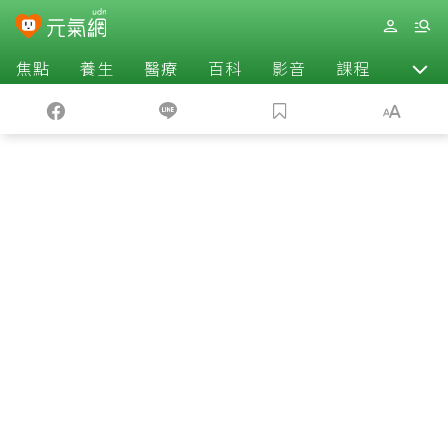
焦點
養生
醫療
百科
影音
課程
退休