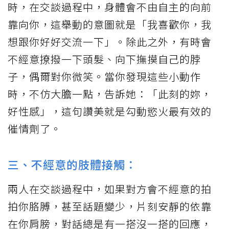
時，在交談過程中，身體會不由自主的向前
靠向你，這舉動的意圖就是「我喜歡你，我
想跟你好好交流一下」。除此之外，有時會
不經意撩撥一下頭髮、向下撫摸自己的脖
子，偶爾對你微笑。當你發現這些小動作
時，不仿大膽一點，告訴她：「此刻的妳，
好性感」，這句讚美就是勾動慾火最有效的
催情劑了。
三、不經意的肢體接觸：
兩人在交談過程中，如果對方會不經意的拍
拍你胳膊，甚至話題變少，片刻安靜的依靠
在你肩膀，對話總是有一搭沒一搭的回應，