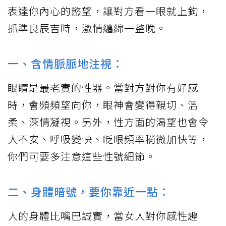
表達你內心的慾望，讓對方看一眼就上鉤，
抓準良辰吉時，激情纏綿一整晚。
一、含情脈脈地注視：
眼睛是最老實的性器。當對方對你有好感
時，會頻頻望向你，眼神會變得親切、溫
柔、深情凝視。另外，性方面的渴望也會令
人不安、呼吸變快、眨眼頻率稍微加快等，
你們可要多注意這些性號細節。
二、身體暗號，要你靠近一點：
人的身體比嘴巴誠實，當女人對你感性趣