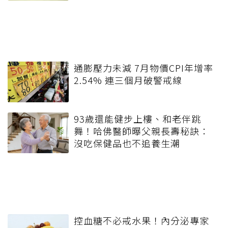
通膨壓力未減 7月物價CPI年增率
2.54% 連三個月破警戒線
93歲還能健步上樓、和老伴跳
舞！哈佛醫師曝父親長壽秘訣：
沒吃保健品也不追養生潮
控血糖不必戒水果！內分泌專家