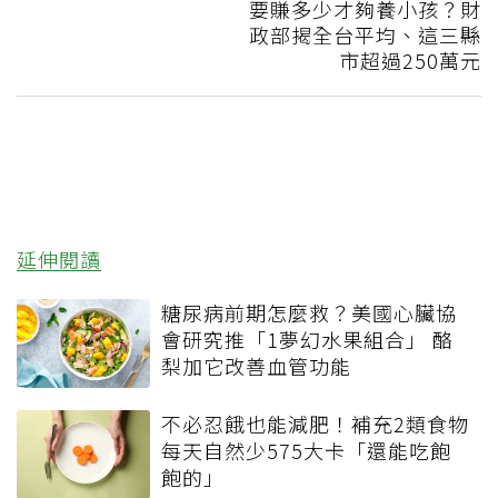
要賺多少才夠養小孩？財
政部揭全台平均、這三縣
市超過250萬元
延伸閱讀
糖尿病前期怎麼救？美國心臟協
會研究推「1夢幻水果組合」 酪
梨加它改善血管功能
不必忍餓也能減肥！補充2類食物
每天自然少575大卡「還能吃飽
飽的」