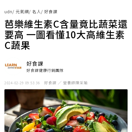
udn
/
元氣網
/
名人
/
好食課
芭樂維生素C含量竟比蔬菜還
要高 一圖看懂10大高維生素
C蔬果
好食課
好食課健康行銷團隊
好食課 ／ 營養師陳采瑜
2024-02-29 09:53:36