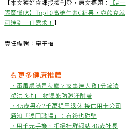
【本文獲好食課授權刊登，原文標題：
【#一
張圖懂吃】Top10高維生素C蔬果，靠飲食就
可達到一日需求！
】
責任編輯：辜子桓
💪更多健康推薦
‧電風扇滿是灰塵？家事達人教1分鐘清
潔法 多加一物還能防髒汙附著
‧45歲男存2千萬提早退休 接信用卡公司
通知「淚回職場」：有錢也碰壁
‧用千元手機、拒絕社群網站 48歲社長