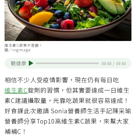
維生素C蔬果示意圖。
圖／ingimage
聽健康
00:00
/
00:00
相信不少人受疫情影響，現在仍有每日吃
維生素C
錠劑的習慣，但其實要達成一日維生
素C建議攝取量，光靠吃蔬果就很容易達成！
好食課此次邀請 Sonia營養師生活手記陳采瑜
營養師分享Top10高維生素C蔬果，來幫大家
補補C！