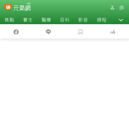
焦點
養生
醫療
百科
影音
課程
退休