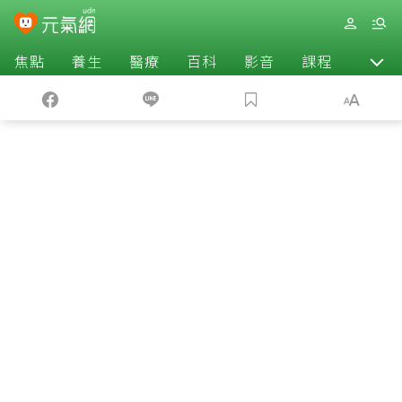
焦點
養生
醫療
百科
影音
課程
退休