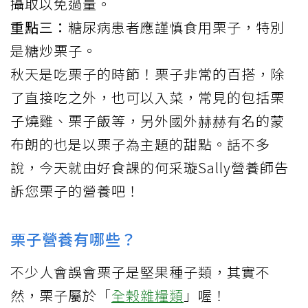
攝取以免過量。
重點三：
糖尿病患者應謹慎食用栗子，特別
是糖炒栗子。
秋天是吃
栗子
的時節！栗子非常的百搭，除
了直接吃之外，也可以入菜，常見的包括栗
子燒雞、栗子飯等，另外國外赫赫有名的蒙
布朗的也是以栗子為主題的甜點。話不多
說，今天就由好食課的何采璇Sally營養師告
訴您栗子的營養吧！
栗子營養有哪些？
不少人會誤會栗子是堅果種子類，其實不
然，栗子屬於「
全榖雜糧類
」喔！