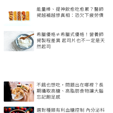
能量棒、提神飲愈吃愈累？醫師
揭越補越慘真相：恐欠下疲勞債
希臘優格≠希臘式優格！營養師
揭製程差異 起司片也不一定是天
然起司
不餓也想吃，問題出在哪裡？長
期攝取高糖、高脂肪食物讓大腦
忘記飽足感
選對種類有利血糖控制 內分泌科