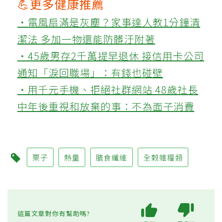
💪更多健康推薦
‧電風扇滿是灰塵？家事達人教1分鐘清
潔法 多加一物還能防髒汙附著
‧45歲男存2千萬提早退休 接信用卡公司
通知「淚回職場」：有錢也碰壁
‧用千元手機、拒絕社群網站 48歲社長
中年後重視和放棄的事：不為面子消費
栗子
熱量
膳食纖維
全榖雜糧類
這篇文章對你有幫助嗎?