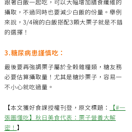
跟著白飯一起吃，可以大幅增加膳食纖維的
攝取，不過同時也要減少白飯的份量。舉例
來說，3/4碗的白飯搭配3顆大栗子就是不錯
的選擇！
3.糖尿病患謹慎吃：
最後要再強調栗子屬於全榖雜糧類，糖友務
必要估算攝取量！尤其是糖炒栗子，容易一
不小心就吃過量。
【本文獲好食課授權刊登，原文標題：
【#一
張圖懂吃】秋日美食代表：栗子營養大解
密！
】