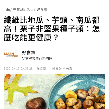
udn
/
元氣網
/
名人
/
好食課
纖維比地瓜、芋頭、南瓜都
高！栗子非堅果種子類：怎
麼吃能更健康？
好食課
好食課健康行銷團隊
好食課 ／ 營養師何采璇
2023-09-17 09:39:28