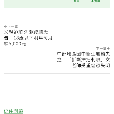
實用
不實用
上一篇
父親節前夕 賴總統預
告：18歲以下明年每月
領5,000元
下一篇
中部地區國中新生暑輔失
控！「折斷掃把刺眼」女
老師受重傷恐失明
延伸閱讀