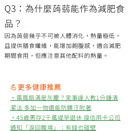
Q3：為什麼蒟蒻能作為減肥食
品？
因為蒟蒻幾乎不可被人體消化，熱量極低，
且提供膳食纖維，能增加飽腹感，適合減肥
期間食用，但應注意其他配料的熱量。
💪更多健康推薦
‧電風扇滿是灰塵？家事達人教1分鐘清
潔法 多加一物還能防髒汙附著
‧45歲男存2千萬提早退休 接信用卡公司
通知「淚回職場」：有錢也碰壁