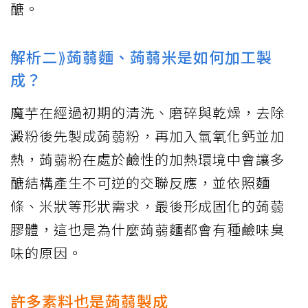
醣。
解析二⟫蒟蒻麵、蒟蒻米是如何加工製
成？
魔芋在經過初期的清洗、磨碎與乾燥，去除
澱粉後先製成蒟蒻粉，再加入氫氧化鈣並加
熱，蒟蒻粉在處於鹼性的加熱環境中會讓多
醣結構產生不可逆的交聯反應，並依照麵
條、米狀等形狀需求，最後形成固化的蒟蒻
膠體，這也是為什麼蒟蒻麵都會有種鹼味臭
味的原因。
許多素料也是蒟蒻製成