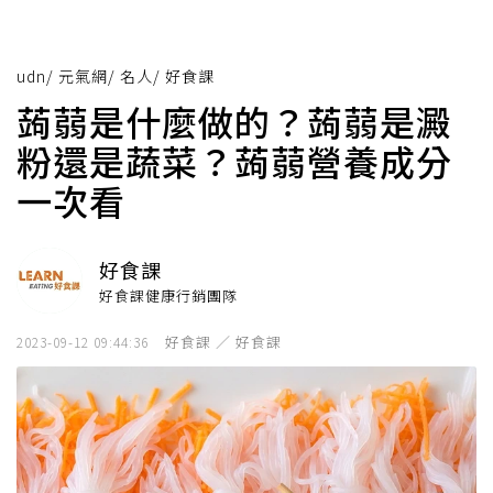
udn
/
元氣網
/
名人
/
好食課
蒟蒻是什麼做的？蒟蒻是澱
粉還是蔬菜？蒟蒻營養成分
一次看
好食課
好食課健康行銷團隊
好食課 ／ 好食課
2023-09-12 09:44:36