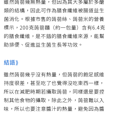
雖然蒟蒻幾無熱量，但因為其大多屬於多醣
類的結構，因此可作為膳食纖維被腸道益生
菌消化。根據市售的蒟蒻絲、蒟蒻米的營養
標示，200克蒟蒻麵（約一包量）含有6.4克
的膳食纖維，是不錯的膳食纖維來源，能幫
助排便、促進益生菌生長等功效。
結語⟫
雖然蒟蒻幾乎沒有熱量，但蒟蒻的飽足感維
持度很差，甚至吃了也覺得沒吃東西一樣，
所以在減肥時期若攝取蒟蒻，同樣還是要控
制其他食物的攝取，除此之外，蒟蒻難以入
味，所以也要注意醬汁的熱量，避免因為醬