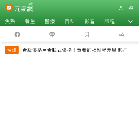
焦點
養生
醫療
百科
影音
課程
退休
希臘優格≠希臘式優格！營養師揭製程差異 起司片
快訊
也不一定是天然起司