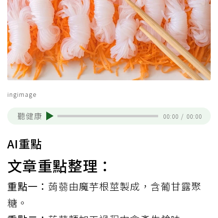
ingimage
聽健康
00:00
/
00:00
AI重點
文章重點整理：
重點一：
蒟蒻由魔芋根莖製成，含葡甘露聚
糖。