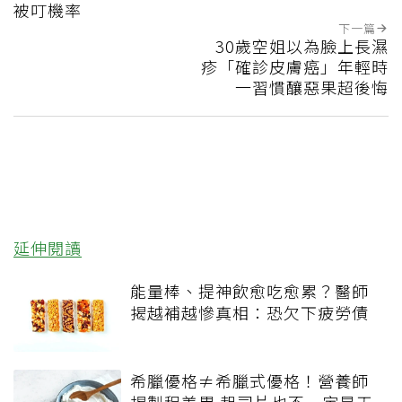
被叮機率
下一篇
30歲空姐以為臉上長濕
疹「確診皮膚癌」年輕時
一習慣釀惡果超後悔
延伸閱讀
能量棒、提神飲愈吃愈累？醫師
揭越補越慘真相：恐欠下疲勞債
希臘優格≠希臘式優格！營養師
揭製程差異 起司片也不一定是天