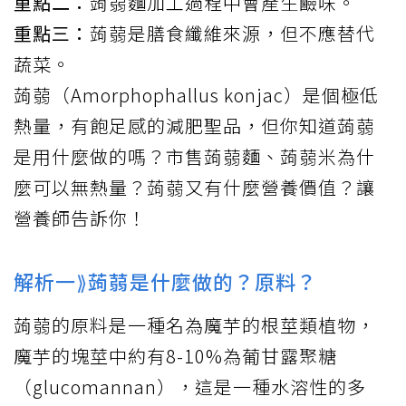
重點二：
蒟蒻麵加工過程中會產生鹼味。
重點三：
蒟蒻是膳食纖維來源，但不應替代
蔬菜。
蒟蒻
（Amorphophallus konjac）是個極低
熱量，有飽足感的減肥聖品，但你知道蒟蒻
是用什麼做的嗎？市售蒟蒻麵、蒟蒻米為什
麼可以無熱量？蒟蒻又有什麼營養價值？讓
營養師告訴你！
解析一⟫蒟蒻是什麼做的？原料？
蒟蒻的原料是一種名為魔芋的根莖類植物，
魔芋的塊莖中約有8-10%為葡甘露聚糖
（glucomannan），這是一種水溶性的多