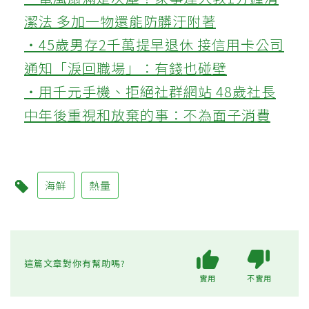
潔法 多加一物還能防髒汙附著
‧45歲男存2千萬提早退休 接信用卡公司
通知「淚回職場」：有錢也碰壁
‧用千元手機、拒絕社群網站 48歲社長
中年後重視和放棄的事：不為面子消費
海鮮
熱量
這篇文章對你有幫助嗎?
實用
不實用