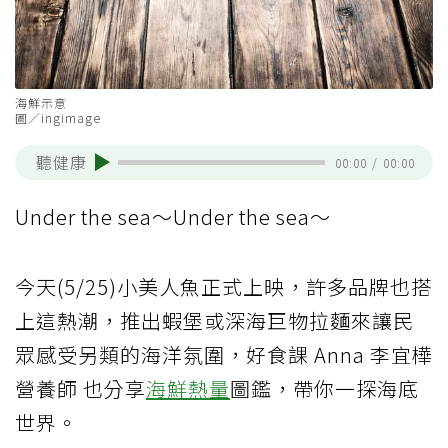
海鮮示意
圖／ingimage
聽健康
00:00
/
00:00
Under the sea～Under the sea～
今天(5/25)小美人魚正式上映，許多品牌也搭
上這熱潮，推出蝦堡或深海巨物拉麵來讓民
眾感受另類的海洋氛圍，好食課 Anna 李宜樺
營養師 也分享
海鮮
熱量
圖鑑，帶你一探海底
世界。