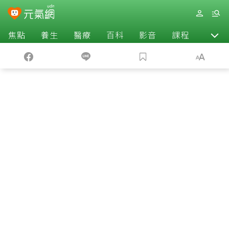
焦點
養生
醫療
百科
影音
課程
退休