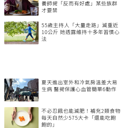
養師揭「反而有好處」某些族群
才要禁
55歲主持人「大量走路」減重近
10公斤 她透露維持十多年習慣心
法
夏天進出室外和冷氣房溫差大易
生病 醫揭保護心血管簡單6動作
不必忍餓也能減肥！補充2類食物
每天自然少575大卡「還能吃飽
飽的」