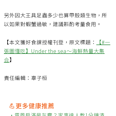
另外因大王具足蟲多少也算甲殼類生物，所
以如果對蝦蟹過敏，建議斟酌考量食用。
【本文獲好食課授權刊登，原文標題：
【#一
張圖懂吃】Under the sea～海鮮熱量大集
合
】
責任編輯：辜子桓
💪更多健康推薦
‧電風扇滿是灰塵？家事達人教1分鐘清