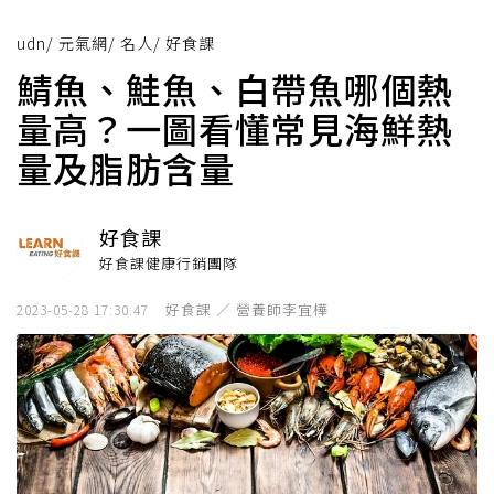
udn
/
元氣網
/
名人
/
好食課
鯖魚、鮭魚、白帶魚哪個熱
量高？一圖看懂常見海鮮熱
量及脂肪含量
好食課
好食課健康行銷團隊
好食課 ／ 營養師李宜樺
2023-05-28 17:30:47