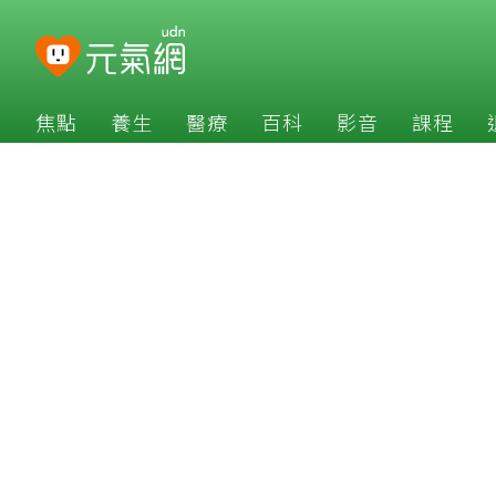
焦點
養生
醫療
百科
影音
課程