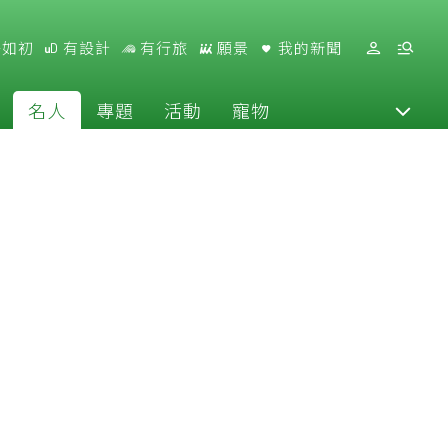
好如初
有設計
有行旅
願景
我的新聞
名人
專題
活動
寵物