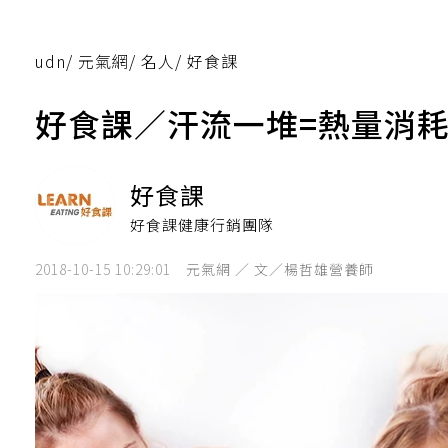
udn
/
元氣網
/
名人
/
好食課
好食課／汗流一堆=熱量消
好食課
好食課健康行銷團隊
2018-10-15 10:29:01
元氣網 ／ 文／楊哲雄營養師