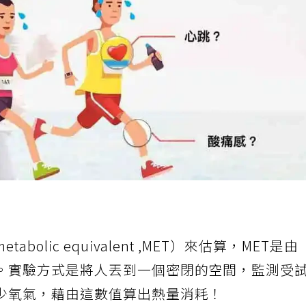
olic equivalent ,MET）來估算，MET是由
。實驗方式是將人丟到一個密閉的空間，監測受
少氧氣，藉由這數值算出熱量消耗！