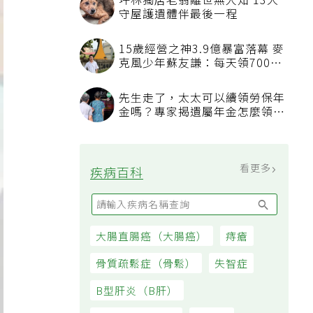
坪林獨居老翁離世無人知 13犬
守屋護遺體伴最後一程
15歲經營之神3.9億暴富落幕 麥
克風少年蘇友謙：每天領700元
過日子
先生走了，太太可以續領勞保年
金嗎？專家揭遺屬年金怎麼領，
看順位還要看資格
看更多
疾病百科
大腸直腸癌（大腸癌）
痔瘡
骨質疏鬆症（骨鬆）
失智症
B型肝炎（B肝）