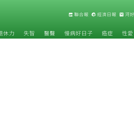
聯合報
經濟日報
河
退休力
失智
醫聲
慢病好日子
癌症
性愛