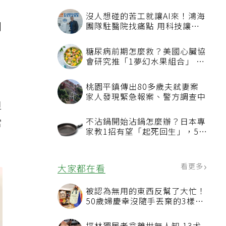
沒人想碰的苦工就讓AI來！鴻海
洲
團隊駐醫院找痛點 用科技讓醫
療更有溫度
糖尿病前期怎麼救？美國心臟協
會研究推「1夢幻水果組合」 酪
梨加它改善血管功能
桃園平鎮傳出80多歲夫弒妻案
家人發現緊急報案、警方調查中
但
當
不沾鍋開始沾鍋怎麼辦？日本專
家教1招有望「起死回生」，5情
況該換新
看更多
大家都在看
被認為無用的東西反幫了大忙！
50歲婦慶幸沒隨手丟棄的3樣物
品