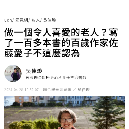
udn
/
元氣網
/
名人
/
吳佳璇
做一個令人喜愛的老人？寫
了一百多本書的百歲作家佐
藤愛子不這麼認為
吳佳璇
遠東聯合診所身心科專任主治醫師
聯合報元氣周報 ／ 吳佳璇
2024-04-28 10:52:07