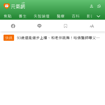
焦點
養生
失智論壇
醫療
百科
影音
93歲還能健步上樓、和老伴跳舞！哈佛醫師曝父親
快訊
長壽秘訣：沒吃保健品也不追養生潮