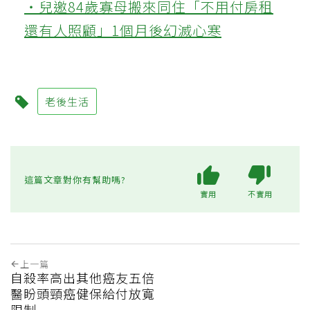
‧兒邀84歲寡母搬來同住「不用付房租
還有人照顧」1個月後幻滅心寒
老後生活
這篇文章對你有幫助嗎?
實用
不實用
上一篇
自殺率高出其他癌友五倍
醫盼頭頸癌健保給付放寬
限制