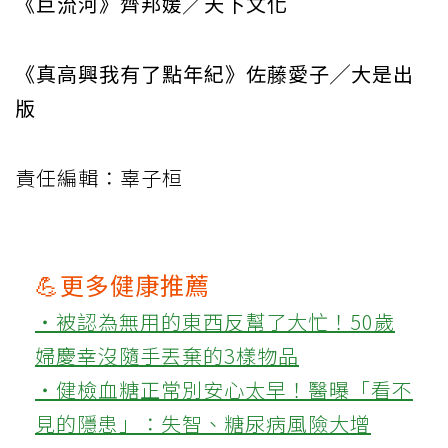
《巨流河》齊邦媛╱天下文化
《真高興我有了點年紀》佐藤愛子╱大是出
版
責任編輯：辜子桓
💪更多健康推薦
‧被認為無用的東西反幫了大忙！50歲
婦慶幸沒隨手丟棄的3樣物品
‧健檢血糖正常別安心太早！醫曝「看不
見的隱患」：失智、糖尿病風險大增