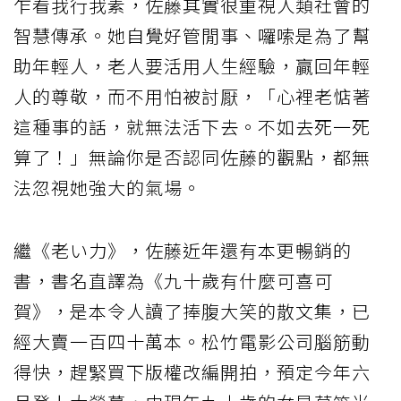
乍看我行我素，佐藤其實很重視人類社會的
智慧傳承。她自覺好管閒事、囉嗦是為了幫
助年輕人，老人要活用人生經驗，贏回年輕
人的尊敬，而不用怕被討厭，「心裡老惦著
這種事的話，就無法活下去。不如去死一死
算了！」無論你是否認同佐藤的觀點，都無
法忽視她強大的氣場。
繼《老い力》，佐藤近年還有本更暢銷的
書，書名直譯為《九十歲有什麼可喜可
賀》，是本令人讀了捧腹大笑的散文集，已
經大賣一百四十萬本。松竹電影公司腦筋動
得快，趕緊買下版權改編開拍，預定今年六