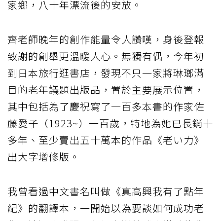
家鄉，八十年漂流後的安放。
齊老師晚年的創作能量令人讚嘆，身後登報
致謝的創舉更溫暖人心。無獨有偶，今年初
到日本旅行逛書店，發現不只一家將琳瑯滿
目的老年議題出版品，置於主要展示位置，
其中包括為了慶祝寫了一百多本書的作家佐
藤愛子（1923~）一百歲，特地為她已長銷十
多年、至少賣出五十萬本的作品《老い力》
出大字增修版。
我曾看過中文書名叫做《真高興我有了點年
紀》的翻譯本，一開始以為要談如何成功老