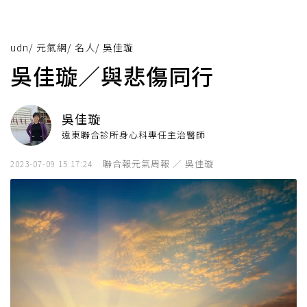
udn
/
元氣網
/
名人
/
吳佳璇
吳佳璇／與悲傷同行
吳佳璇
遠東聯合診所身心科專任主治醫師
聯合報元氣周報 ／ 吳佳璇
2023-07-09 15:17:24