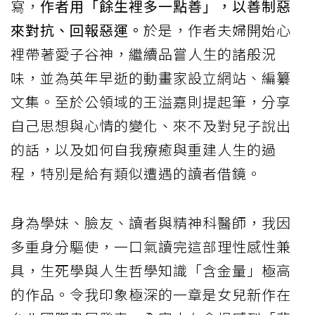
寫，
作者用「餘生裡多一點善」，以善制惡
來對抗、回報惡運。
於是，作者夫婦開始心
裡帶著愛子谷神，繼續品嘗人生的諸般況
味，並為英年早逝的動畫家設立網站、編纂
文集。至於公領域的王溢嘉則提起筆，分享
自己思想與心情的變化、來不及對兒子說出
的話，以及如何自我療癒與重建人生的過
程，特別是給有類似遭遇的讀者借鏡。
身為學妹、臉友、讀者與精神科醫師，我因
多重身分驅使，一口氣讀完這部理性感性兼
具，生死學與人生哲學知識「含金量」極高
的作品。令我印象極深的一章是女兒新作在