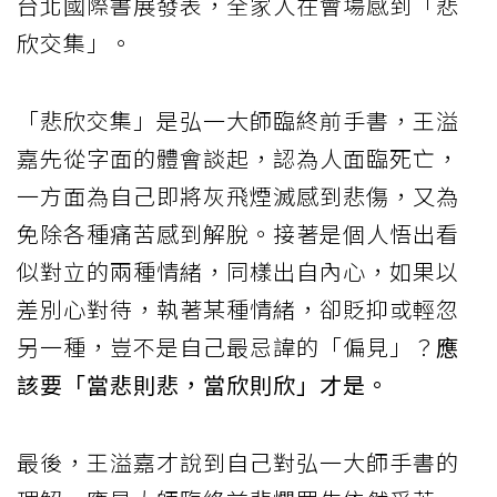
台北國際書展發表，全家人在會場感到「悲
欣交集」。
「悲欣交集」是弘一大師臨終前手書，王溢
嘉先從字面的體會談起，認為人面臨死亡，
一方面為自己即將灰飛煙滅感到悲傷，又為
免除各種痛苦感到解脫。接著是個人悟出看
似對立的兩種情緒，同樣出自內心，如果以
差別心對待，執著某種情緒，卻貶抑或輕忽
另一種，豈不是自己最忌諱的「偏見」？
應
該要「當悲則悲，當欣則欣」才是。
最後，王溢嘉才說到自己對弘一大師手書的