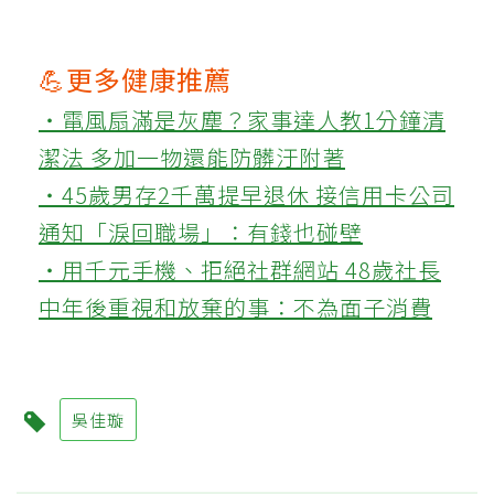
💪更多健康推薦
‧電風扇滿是灰塵？家事達人教1分鐘清
潔法 多加一物還能防髒汙附著
‧45歲男存2千萬提早退休 接信用卡公司
通知「淚回職場」：有錢也碰壁
‧用千元手機、拒絕社群網站 48歲社長
中年後重視和放棄的事：不為面子消費
吳佳璇