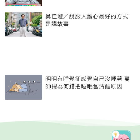
吳佳璇／說服人護心最好的方式
是講故事
明明有睡覺卻感覺自己沒睡著 醫
師揭為何錯把睡眠當清醒原因