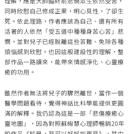
理解，應是大師臨終前悲憫眾生依然受苦，
同時欣慰自己修成正果，明心見性，了卻生
死。依此理路，作者應該為自己、還有所有
活著的人依然「受五道中種種身苦心苦」悲
憫，並對兒子已經脫離這些苦難、免除各種
煩惱感到欣慰。也因這般建設性的理解，整
部作品一路讀來，能帶來情感淨化、心靈療
癒的功用。
雖然作者無法將兒子的驟然離世，當作一個
醫學問題看待，覺得神話比科學能提供更圓
滿的解釋。我仍認為這是一部「悲傷療癒心
靈地圖」，因為對照蘇絢慧心理師暢銷20年
的作品《於是，我可以好好說再見》，其中