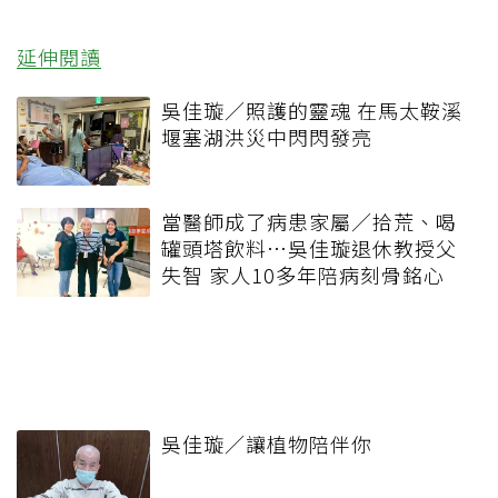
延伸閱讀
吳佳璇／照護的靈魂 在馬太鞍溪
堰塞湖洪災中閃閃發亮
當醫師成了病患家屬／拾荒、喝
罐頭塔飲料…吳佳璇退休教授父
失智 家人10多年陪病刻骨銘心
吳佳璇／讓植物陪伴你