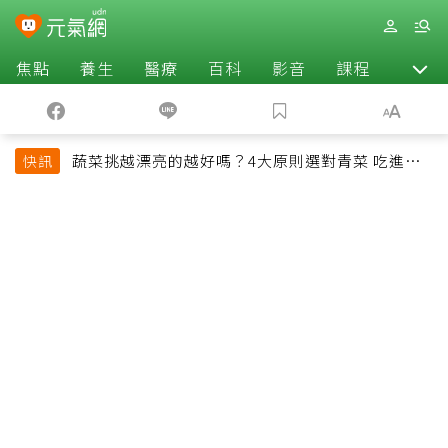
焦點
養生
醫療
百科
影音
課程
退休
蔬菜挑越漂亮的越好嗎？4大原則選對青菜 吃進纖
快訊
維、維生素與植化素