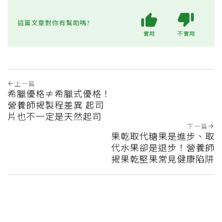
這篇文章對你有幫助嗎?
實用
不實用
上一篇
希臘優格≠希臘式優格！
營養師揭製程差異 起司
片也不一定是天然起司
下一篇
果乾取代糖果是進步、取
代水果卻是退步！營養師
揭果乾堅果常見健康陷阱