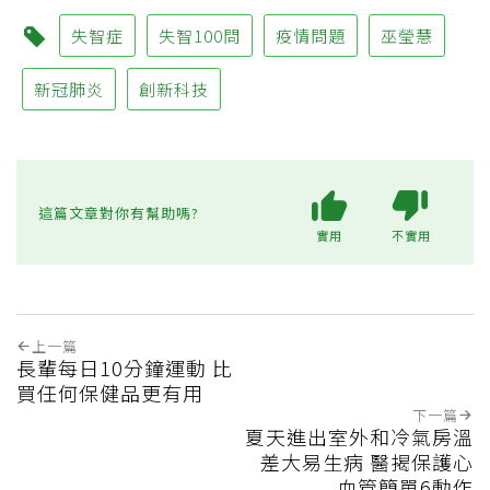
失智症
失智100問
疫情問題
巫瑩慧
新冠肺炎
創新科技
這篇文章對你有幫助嗎?
實用
不實用
上一篇
長輩每日10分鐘運動 比
買任何保健品更有用
下一篇
夏天進出室外和冷氣房溫
差大易生病 醫揭保護心
血管簡單6動作