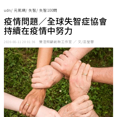
udn
/
元氣網
/
失智
/
失智100問
疫情問題／全球失智症協會
持續在疫情中努力
雙澄照顧創新工作室 ／ 文/巫瑩慧
2020-08-11 20:01:36