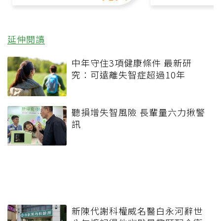
延伸閱讀
中年守住3項健康條件 最新研
究：可遠離失智症超過10年
聽損增失智風險 長輩量六力揪警
訊
新陳代謝科權威名醫白永河辭世