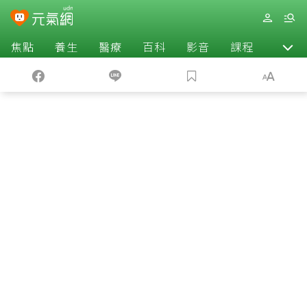
焦點
養生
醫療
百科
影音
課程
退休