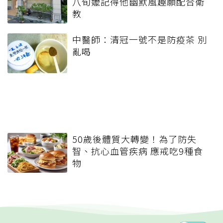
八旬嬤記得他幽默風趣願配合衛
教
中醫師：清冠一號不是防疫茶 別
亂喝
50歲後體質大轉變！為了防失
智、抗心血管疾病 應戒吃9種食
物