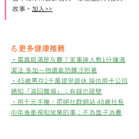
故事。
加入>>
💪更多健康推薦
‧電風扇滿是灰塵？家事達人教1分鐘清
潔法 多加一物還能防髒汙附著
‧45歲男存2千萬提早退休 接信用卡公司
通知「淚回職場」：有錢也碰壁
‧用千元手機、拒絕社群網站 48歲社長
中年後重視和放棄的事：不為面子消費