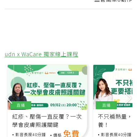
udn x WaCare 獨家線上課程
直播
直播
紅疹、壓傷一直反覆？一次
不只補熱量，
學會皮膚照護關鍵
養！
免費
影音長度40分鐘
影音長度40分鐘
價格