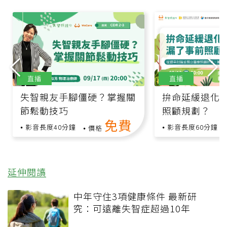
直播
直播
失智親友手腳僵硬？掌握關
拚命延緩退化
節鬆動技巧
照顧規劃？
免費
影音長度40分鐘
影音長度60分鐘
價格
延伸閱讀
中年守住3項健康條件 最新研
究：可遠離失智症超過10年