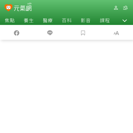
焦點
養生
醫療
百科
影音
課程
退休