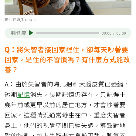
圖片來源/freepik
聽健康
00:00
/
00:00
Q：
將失智者接回家裡住，卻每天吵著要
回家。是住的不習慣嗎？有什麼方式能改
善？
A：
由於失智者的海馬迴和大腦皮質已萎縮，
短期
記憶
消失，長期記憶仍存在，只記得十
幾年前或更早以前的居住地方，才會吵著要
回家。這種情況通常發生在中、重度失智者
身上，他們的視覺空間已經失調，導致對地
點的錯亂，加上失智者本身較固執、脾氣不