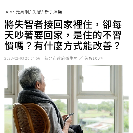
udn
/
元氣網
/
失智
/
新手照顧
將失智者接回家裡住，卻每
天吵著要回家，是住的不習
慣嗎？有什麼方式能改善？
新北市政府衛生局 ／ 失智100問
2023-02-03 20:04:56