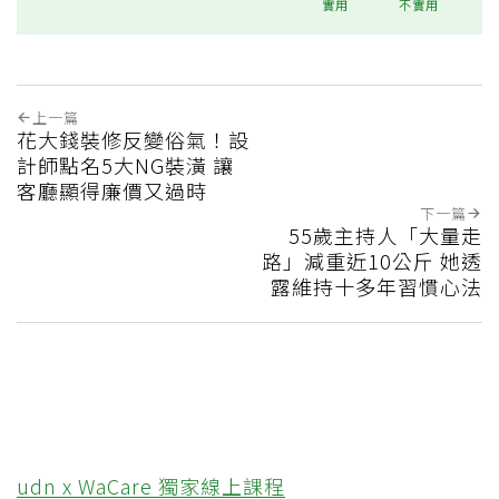
實用
不實用
上一篇
花大錢裝修反變俗氣！設
計師點名5大NG裝潢 讓
客廳顯得廉價又過時
下一篇
55歲主持人「大量走
路」減重近10公斤 她透
露維持十多年習慣心法
udn x WaCare 獨家線上課程