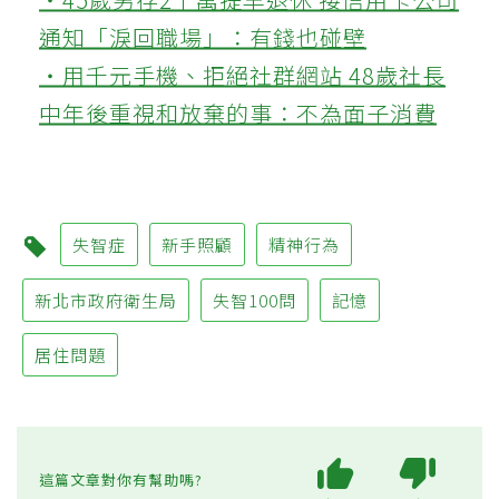
通知「淚回職場」：有錢也碰壁
‧用千元手機、拒絕社群網站 48歲社長
中年後重視和放棄的事：不為面子消費
失智症
新手照顧
精神行為
新北市政府衛生局
失智100問
記憶
居住問題
這篇文章對你有幫助嗎?