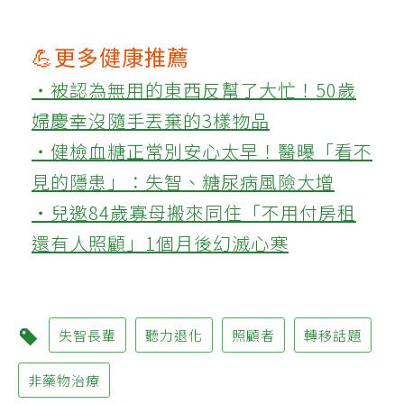
💪更多健康推薦
‧被認為無用的東西反幫了大忙！50歲
婦慶幸沒隨手丟棄的3樣物品
‧健檢血糖正常別安心太早！醫曝「看不
見的隱患」：失智、糖尿病風險大增
‧兒邀84歲寡母搬來同住「不用付房租
還有人照顧」1個月後幻滅心寒
失智長輩
聽力退化
照顧者
轉移話題
非藥物治療