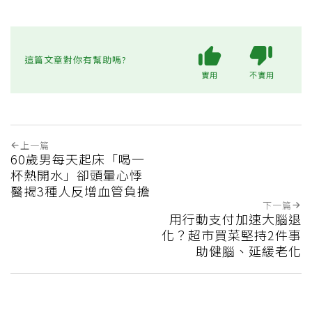
這篇文章對你有幫助嗎?
實用
不實用
上一篇
60歲男每天起床「喝一
杯熱開水」卻頭暈心悸
醫揭3種人反增血管負擔
下一篇
用行動支付加速大腦退
化？超市買菜堅持2件事
助健腦、延緩老化