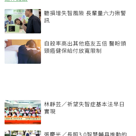
聽損增失智風險 長輩量六力揪警
訊
自殺率高出其他癌友五倍 醫盼頭
頸癌健保給付放寬限制
林靜芸／祈望失智症基本法早日
實現
張慶光／長照3.0智慧輔具推動的