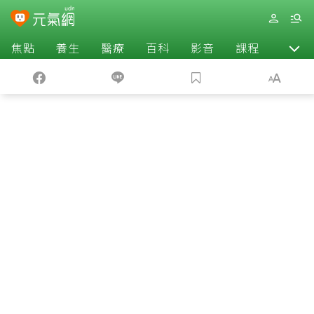
焦點
養生
醫療
百科
影音
課程
退休