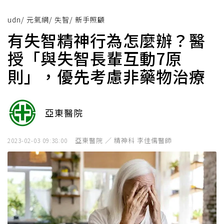
udn
/
元氣網
/
失智
/
新手照顧
有失智精神行為怎麼辦？醫
授「與失智長輩互動7原
則」，優先考慮非藥物治療
亞東醫院
亞東醫院 ／ 精神科 李佳儒醫師
2023-02-03 09:38:00