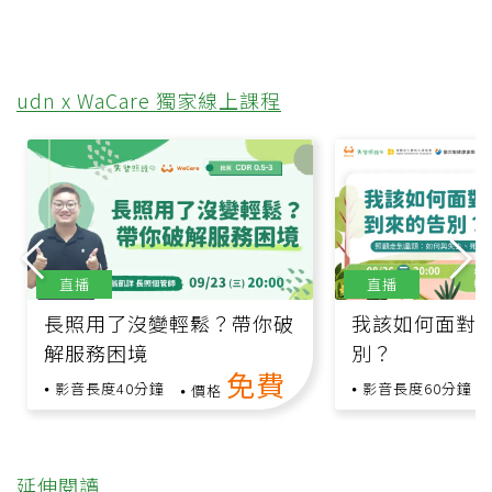
udn x WaCare 獨家線上課程
直播
直播
長照用了沒變輕鬆？帶你破
我該如何面對
解服務困境
別？
免費
影音長度40分鐘
影音長度60分鐘
價格
延伸閱讀