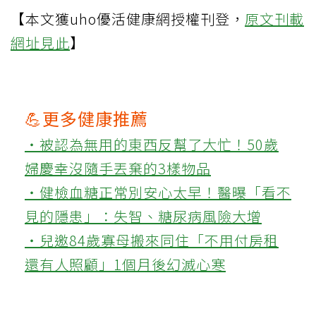
【本文獲uho優活健康網授權刊登，
原文刊載
網址見此
】
💪更多健康推薦
‧被認為無用的東西反幫了大忙！50歲
婦慶幸沒隨手丟棄的3樣物品
‧健檢血糖正常別安心太早！醫曝「看不
見的隱患」：失智、糖尿病風險大增
‧兒邀84歲寡母搬來同住「不用付房租
還有人照顧」1個月後幻滅心寒