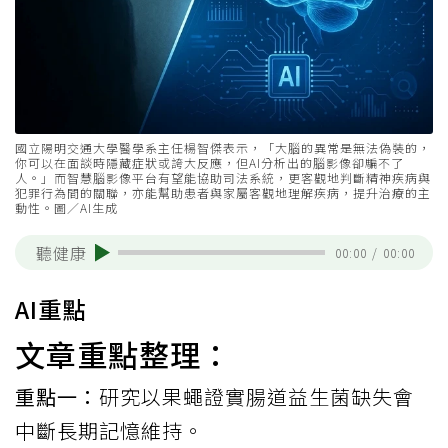
國立陽明交通大學醫學系主任楊智傑表示，「大腦的異常是無法偽裝的，
你可以在面談時隱藏症狀或誇大反應，但AI分析出的腦影像卻騙不了
人。」而智慧腦影像平台有望能協助司法系統，更客觀地判斷精神疾病與
犯罪行為間的關聯，亦能幫助患者與家屬客觀地理解疾病，提升治療的主
動性。圖／AI生成
聽健康
00:00
/
00:00
AI重點
文章重點整理：
重點一：
研究以果蠅證實腸道益生菌缺失會
中斷長期記憶維持。