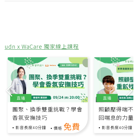
udn x WaCare 獨家線上課程
直播
直播
團聚、換季雙重挑戰？學會
照顧壓得喘不
香氛安撫技巧
回喘息的力量
免費
影音長度40分鐘
影音長度40分鐘
價格