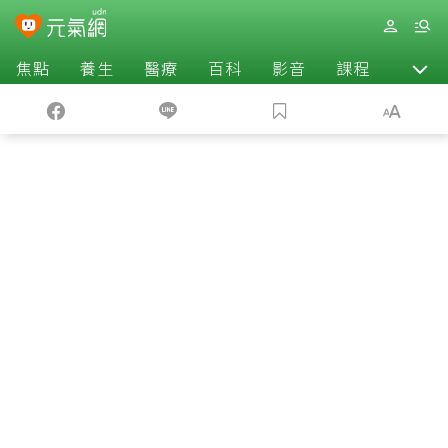
焦點
養生
醫療
百科
影音
課程
退休