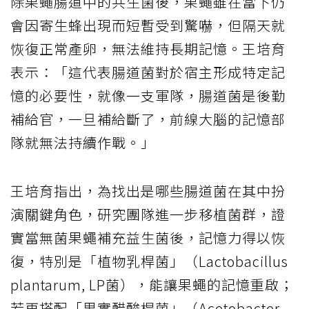
除果蠅腸道中的共生菌後，果蠅雖在當下仍
會因寄生蜂出現而短暫受到驚嚇，但隔天就
恢復正常產卵，無法維持長期記憶。王培育
表示：「這代表腸道菌對於宿主形成特定記
憶的必要性，就像一支軍隊，腸道菌是後勤
補給官，一旦補給斷了，前線大腦的記憶部
隊就無法持續作戰。」
王培育指出，為找出是哪些腸道菌在其中扮
演關鍵角色，研究團隊進一步移植菌群，證
實當無菌果蠅補充益生菌後，記憶力得以恢
復，特別是「植物乳桿菌」（Lactobacillus
plantarum, LP菌），能讓果蠅的記憶重啟；
若再搭配「果實醋酸桿菌」（Acetobacter