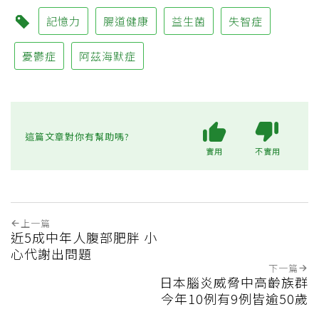
記憶力
腸道健康
益生菌
失智症
憂鬱症
阿茲海默症
這篇文章對你有幫助嗎?
實用
不實用
上一篇
近5成中年人腹部肥胖 小
心代謝出問題
下一篇
日本腦炎威脅中高齡族群
今年10例有9例皆逾50歲