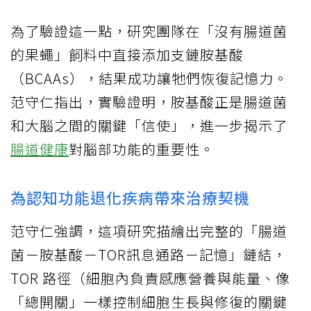
為了驗證這一點，研究團隊在「沒有腸道菌
的果蠅」飼料中直接添加支鏈胺基酸
（BCAAs），結果成功讓牠們恢復記憶力。
范守仁指出，實驗證明，胺基酸正是腸道菌
和大腦之間的關鍵「信使」，進一步揭示了
腸道健康
對腦部功能的重要性。
為認知功能退化疾病帶來治療契機
范守仁強調，這項研究描繪出完整的「腸道
菌－胺基酸－TOR訊息通路－記憶」鏈結，
TOR 路徑（細胞內負責感應營養與能量、像
「總開關」一樣控制細胞生長與修復的關鍵