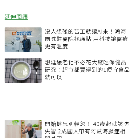
延伸閱讀
沒人想碰的苦工就讓AI來！鴻海
團隊駐醫院找痛點 用科技讓醫療
更有溫度
想延緩老化不必花大錢吃保健品
研究：超市都買得到的1便宜食品
就可以
開始健忘別輕忽！ 40歲起就該防
失智 2成國人帶有阿茲海默症相