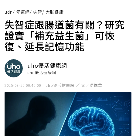
udn
/
元氣網
/
失智
/
大腦健康
失智症跟腸道菌有關？研究
證實「補充益生菌」可恢
復、延長記憶功能
uho優活健康網
uho優活健康網
uho優活健康網 ／ 文／馮逸華
2025-09-30 00:40:00