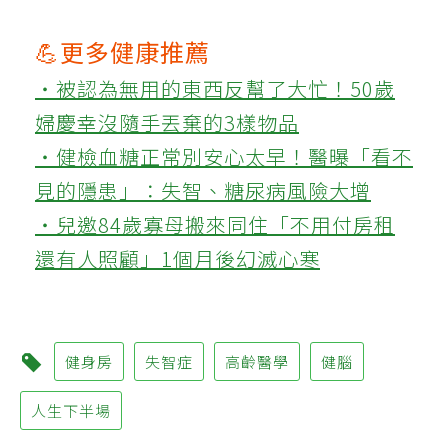
💪更多健康推薦
‧被認為無用的東西反幫了大忙！50歲
婦慶幸沒隨手丟棄的3樣物品
‧健檢血糖正常別安心太早！醫曝「看不
見的隱患」：失智、糖尿病風險大增
‧兒邀84歲寡母搬來同住「不用付房租
還有人照顧」1個月後幻滅心寒
健身房
失智症
高齡醫學
健腦
人生下半場