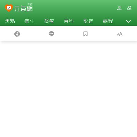
焦點
養生
醫療
百科
影音
課程
退休