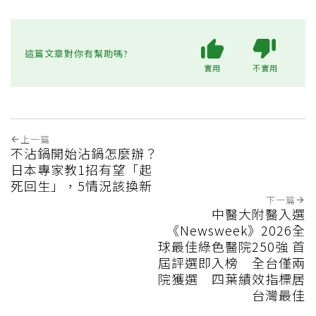
這篇文章對你有幫助嗎?
實用
不實用
上一篇
不沾鍋開始沾鍋怎麼辦？
日本專家教1招有望「起
死回生」，5情況該換新
下一篇
中醫大附醫入選
《Newsweek》2026全
球最佳綠色醫院250強 首
屆評選即入榜 全台僅兩
院獲選 四葉績效指標居
台灣最佳