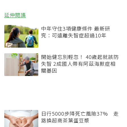
延伸閱讀
中年守住3項健康條件 最新研
究：可遠離失智症超過10年
開始健忘別輕忽！ 40歲起就該防
失智 2成國人帶有阿茲海默症相
關基因
日行5000步降死亡風險37% 走
路換超商茶葉蛋豆漿