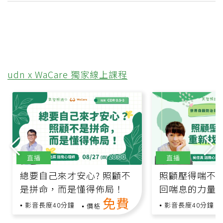
udn x WaCare 獨家線上課程
直播
直播
總要自己來才安心? 照顧不
照顧壓得喘不
是拼命，而是懂得佈局！
回喘息的力量
免費
影音長度40分鐘
影音長度40分鐘
價格