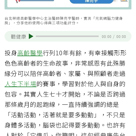
台北榮總高齡醫學中心主治醫師陳亮宇醫師，實測「元氣網腦力健身
房」，分享他的使用心得與三項功能評分。
聽健康
00:00
/
00:00
投身
高齡醫學
行列10年有餘，有幸接觸形形
色色高齡者的生命故事，非常感恩有此殊勝
緣分可以陪伴高齡者、家屬、與照顧者走過
人生下半場
的賽事，學習對於他人與自身的
包容。其實人生七十才開始，不論是否跨過
那條歲月的起跑線，一直持續強調的總是
「活動活動，活著就是要多動動」，不只是
身體多活動，腦袋也記得要多動動。也許有
人對於「它傻瓜、你聰明」這句經典廣告台