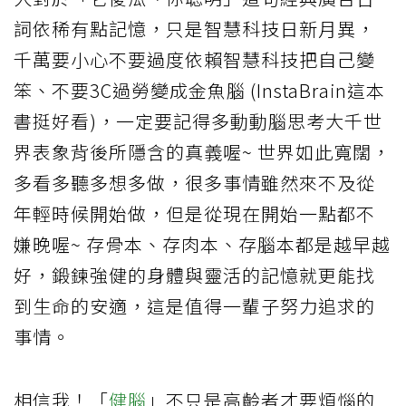
詞依稀有點記憶，只是智慧科技日新月異，
千萬要小心不要過度依賴智慧科技把自己變
笨、不要3C過勞變成金魚腦 (InstaBrain這本
書挺好看)，一定要記得多動動腦思考大千世
界表象背後所隱含的真義喔~ 世界如此寬闊，
多看多聽多想多做，很多事情雖然來不及從
年輕時候開始做，但是從現在開始一點都不
嫌晚喔~ 存骨本、存肉本、存腦本都是越早越
好，鍛鍊強健的身體與靈活的記憶就更能找
到生命的安適，這是值得一輩子努力追求的
事情。
相信我！「
健腦
」不只是高齡者才要煩惱的