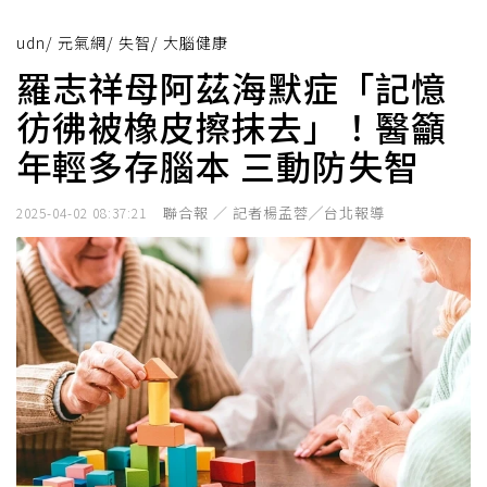
udn
/
元氣網
/
失智
/
大腦健康
羅志祥母阿茲海默症「記憶
彷彿被橡皮擦抹去」！醫籲
年輕多存腦本 三動防失智
聯合報 ／ 記者楊孟蓉╱台北報導
2025-04-02 08:37:21