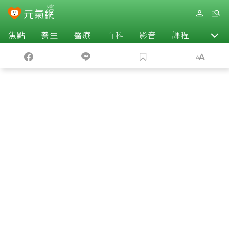
焦點
養生
醫療
百科
影音
課程
退休