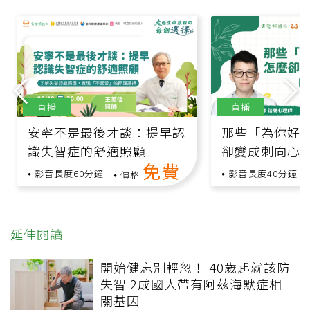
直播
直播
安寧不是最後才談：提早認
那些「為你好
識失智症的舒適照顧
卻變成刺向心
免費
影音長度60分鐘
影音長度40分鐘
價格
延伸閱讀
開始健忘別輕忽！ 40歲起就該防
失智 2成國人帶有阿茲海默症相
關基因