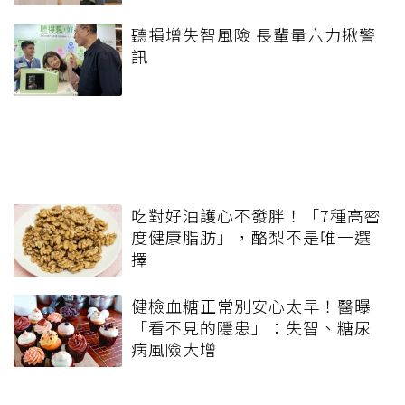
聽損增失智風險 長輩量六力揪警
訊
吃對好油護心不發胖！「7種高密
度健康脂肪」，酪梨不是唯一選
擇
健檢血糖正常別安心太早！醫曝
「看不見的隱患」：失智、糖尿
病風險大增