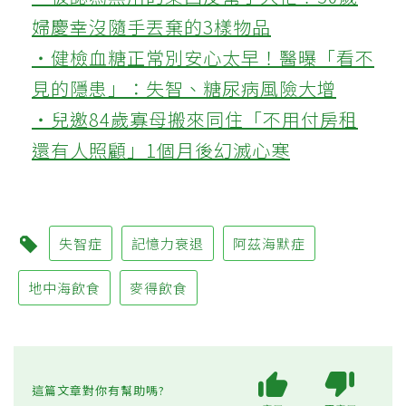
婦慶幸沒隨手丟棄的3樣物品
‧健檢血糖正常別安心太早！醫曝「看不
見的隱患」：失智、糖尿病風險大增
‧兒邀84歲寡母搬來同住「不用付房租
還有人照顧」1個月後幻滅心寒
失智症
記憶力衰退
阿茲海默症
地中海飲食
麥得飲食
這篇文章對你有幫助嗎?