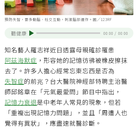
預防失智，要多動腦、社交互動，刺激腦部運作。圖╱123RF
聽健康
00:00
/
00:00
知名藝人羅志祥近日透露母親確診罹患
阿茲海默症
，形容她的記憶彷彿被橡皮擦抹
去了。許多人擔心經常忘東忘西是否為
失智症
的前兆？台大醫院神經部特聘主治醫
師邱銘章在「元氣最愛問」節目中指出，
記憶力衰退
是中老年人常見的現象，但若
「重複出現記憶力問題」，並且「周遭人也
覺得有異狀」，應盡速就醫診斷。