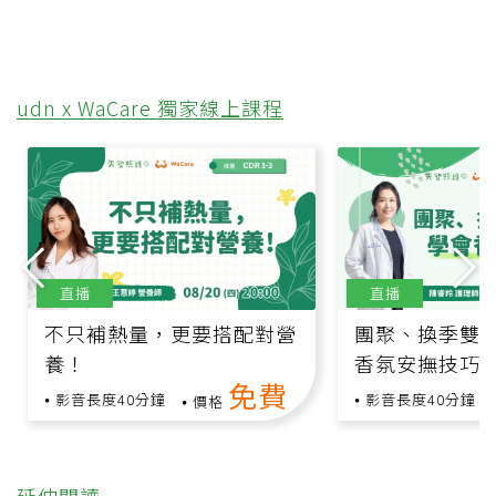
udn x WaCare 獨家線上課程
直播
直播
不只補熱量，更要搭配對營
團聚、換季雙
養！
香氛安撫技巧
免費
影音長度40分鐘
影音長度40分鐘
價格