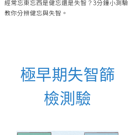
經常忘東忘西是健忘還是失智？3分鐘小測驗
教你分辨健忘與失智。