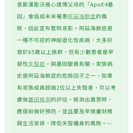
里斯漢斯沃擔心遺傳父母的「ApoE4基
因」會造成未來罹患
阿茲海默症
的風
險，因此宣布暫時息影。阿茲海默症是
一種不可逆的神經退化性疾病，大多好
發於65歲以上族群，但有少數患者是早
發性
失智症
，與基因變異有關。家族病
史是阿茲海默症的危險因子之一，如果
有家族成員超過2位以上失智者，可以考
慮做
基因檢測
的評估。檢測出異常時，
應提前做好預防，並且要及早規畫財務
與生活安排，降低失智纏身的風險。--