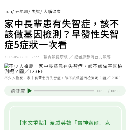
udn
/
元氣網
/
失智
/
大腦健康
家中長輩患有失智症，該不
該做基因檢測？早發性失智
症5症狀一次看
聯合報健康版 ／ 記者廖靜清台北報導
2023-05-22 09:17:22
不少人擔憂，家中長輩患有失智症，該不該做基因檢測呢？圖／123RF
聽健康
00:00
/
00:00
【本文重點】漫威英雄「雷神索爾」克