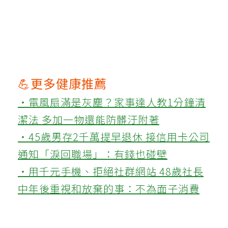
💪更多健康推薦
‧電風扇滿是灰塵？家事達人教1分鐘清
潔法 多加一物還能防髒汙附著
‧45歲男存2千萬提早退休 接信用卡公司
通知「淚回職場」：有錢也碰壁
‧用千元手機、拒絕社群網站 48歲社長
中年後重視和放棄的事：不為面子消費